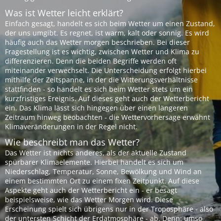
Was ist Wetter leicht erklärt?
Einfach gesagt, handelt es sich beim Wetter um einen Zustand,
der uns umgibt. Es regnet, ist warm, kalt oder sonnig. Es wird
häufig auch das Wetter morgen beschrieben. Bei dieser
Fragestellung ist es wichtig, zwischen Wetter und Klima zu
differenzieren. Denn die beiden Begriffe werden oft
miteinander verwechselt. Die Unterscheidung erfolgt hierbei
mithilfe der Zeitspanne, in der die Witterungsverhältnisse
stattfinden - so handelt es sich beim Wetter stets um ein
kurzfristiges Ereignis. Auf dieses geht auch der Wetterbericht
ein. Das Klima lässt sich hingegen über einen längeren
Zeitraum hinweg beobachten - die Wettervorhersage erwähnt
Klimaveränderungen in der Regel nicht.
Wie beschreibt man das Wetter?
Das Wetter ist nichts anderes, als der aktuelle Zustand
spürbarer Klimaelemente. Hierbei handelt es sich um
Niederschlag, Temperatur, Sonne, Bewölkung und Wind an
einem bestimmten Ort zu einem fixen Zeitpunkt. Auf diese
Aspekte geht auch der Wetterbericht ein - er besagt
beispielsweise, wie das Wetter Morgen wird. Diese
Erscheinung spielt sich übrigens nur in der Troposphäre - also
der untersten Schicht der Erdatmosphäre - ab. Denn: umso