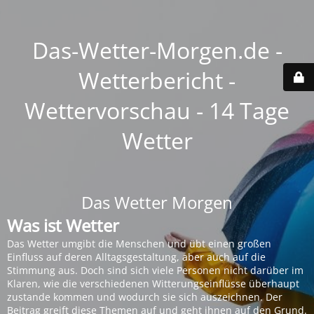
Das-Wetter-Morgen.de -
Wetterbericht -
Wettervorschau - 14 Tage
Wetter
Das Wetter Morgen
Was ist Wetter
Das Wetter umgibt die Menschen und übt einen großen
Einfluss auf deren Alltagsgestaltung, aber auch auf die
Stimmung aus. Doch sind sich viele Personen nicht darüber im
Klaren, wie die verschiedenen Witterungseinflüsse überhaupt
zustande kommen und wodurch sie sich auszeichnen. Der
Beitrag greift diese Themen auf und geht ihnen auf den Grund.