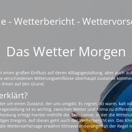
 - Wetterbericht - Wettervors
Das Wetter Morgen
einen großen Einfluss auf deren Alltagsgestaltung, aber auch auf
die verschiedenen Witterungseinflüsse überhaupt zustande komme
t ihnen auf den Grund.
erklärt?
ter um einen Zustand, der uns umgibt. Es regnet, ist warm, kalt od
agestellung ist es wichtig, zwischen Wetter und Klima zu differen
eidung erfolgt hierbei mithilfe der Zeitspanne, in der die Witteru
tiges Ereignis. Auf dieses geht auch der Wetterbericht ein. Das Kl
die Wettervorhersage erwähnt Klimaveränderungen in der Regel n