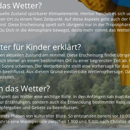
das Wetter?
aktuelle Zustand spürbarer Klimaelemente. Hierbei handelt es sich
Ort zu einem fixen Zeitpunkt. Auf diese Aspekte geht auch der W
rd. Diese Erscheinung spielt sich übrigens nur in der Troposphäre
Du Dich in die Atmosphäre bewegst, desto mehr nimmt das Wetter
er für Kinder erklärt?
en aktuellen Zustand am Himmel. Diese Erscheinung findet übrige
 sich immer an einem bestimmten Ort zu einer begrenzten Zeit ab. 
e Sonne scheinen. Der Wetterbericht stellt eine Vorhersage für d
en beeinflusst. Aus diesem Grund existiert die Wettervorhersage. D
stellen.
 das Wetter?
pielt das Wetter eine wichtige Rolle. In den Anfängen sah man da
 nur Erzählungen, sondern auch die Entwicklung bestimmter Relig
pfergaben und Gebete zu beeinflussen.
tets Phasen von kultureller Blüte. So entstanden bereits vor 10.
r führte eine Warmperiode zwischen 1.000 und 1.300 nach Christus