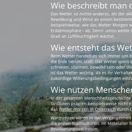
Wie beschreibt man 
Das Wetter ist nichts anderes, als der 
Bewölkung und Wind an einem bestimmten 
beispielsweise, wie das Wetter Morgen wi
Erdatmosphäre - ab. Denn: umso weiter 
Grad an Luftfeuchtigkeit wächst.
Wie entsteht das Wett
Beim Wetter handelt es sich immer um d
die Erde herum, statt. Das Wetter spielt
schneien, stürmen, bewölkt sein oder di
ist das Wetter wichtig, da es ihr Verhalt
zukünftige Witterungsbedingungen einzu
Wie nutzen Menschen
In der gesamten Menschheitsgeschichte s
Sintfluten prägten beispielsweise nicht
das
Wetter morgen in Österreich
durch O
Warmzeiten waren in der Vergangenheit s
die ersten Stadtkulturen. Im Mittelalte
Bevölkerungswachstum.