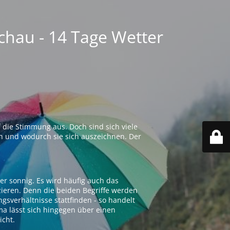
chau - 14 Tage Wetter
 die Stimmung aus. Doch sind sich viele
n und wodurch sie sich auszeichnen. Der
er sonnig. Es wird häufig auch das
zieren. Denn die beiden Begriffe werden
ngsverhältnisse stattfinden - so handelt
ima lässt sich hingegen über einen
icht.