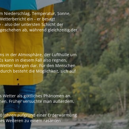
 um Niederschlag, Temperatur, Sonne,
etterbericht ein - er besagt
 - also der untersten Schicht der
geschehen ab, während gleichzeitig der
ns in der Atmosphäre, der Lufthülle um
Es kann in diesem Fall also regnen,
as Wetter Morgen dar. Für den Menschen
adurch besteht die Möglichkeit, sich auf
s Wetter als göttliches Phänomen an.
ionen. Früher versuchte man außerdem,
000 Jahren aufgrund einer Erderwärmung
 des Weiteren zu einem rasanten