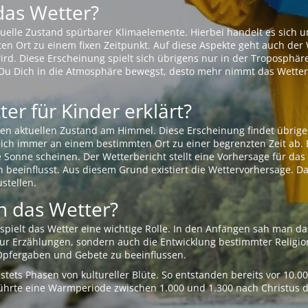
das Wetter?
aktuelle Zustand spürbarer Klimaelemente. Hierbei handelt es sich
Ort zu einem fixen Zeitpunkt. Auf diese Aspekte geht auch der W
rd. Diese Erscheinung spielt sich übrigens nur in der Troposphäre
Du Dich in die Atmosphäre bewegst, desto mehr nimmt das Wetter
er für Kinder erklärt?
en aktuellen Zustand am Himmel. Diese Erscheinung findet übrige
 sich immer an einem bestimmten Ort zu einer begrenzten Zeit ab. 
e Sonne scheinen. Der Wetterbericht stellt eine Vorhersage für d
en beeinflusst. Aus diesem Grund existiert die Wettervorhersage. D
stellen.
 das Wetter?
pielt das Wetter eine wichtige Rolle. In den Anfängen sah man da
 nur Erzählungen, sondern auch die Entwicklung bestimmter Relig
pfergaben und Gebete zu beeinflussen.
tets Phasen von kultureller Blüte. So entstanden bereits vor 10.
r führte eine Warmperiode zwischen 1.000 und 1.300 nach Christus