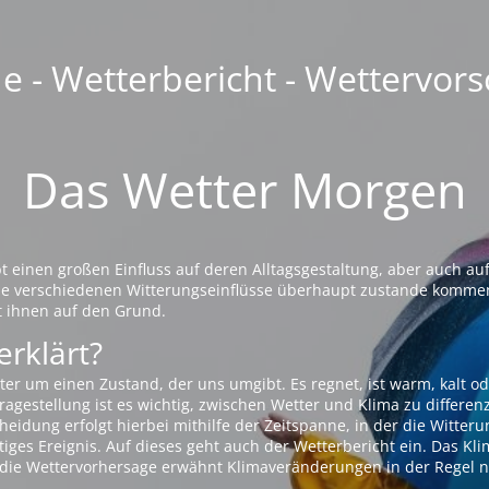
 - Wetterbericht - Wettervors
Das Wetter Morgen
einen großen Einfluss auf deren Alltagsgestaltung, aber auch auf
die verschiedenen Witterungseinflüsse überhaupt zustande komme
t ihnen auf den Grund.
erklärt?
ter um einen Zustand, der uns umgibt. Es regnet, ist warm, kalt od
agestellung ist es wichtig, zwischen Wetter und Klima zu differen
eidung erfolgt hierbei mithilfe der Zeitspanne, in der die Witteru
tiges Ereignis. Auf dieses geht auch der Wetterbericht ein. Das Kl
die Wettervorhersage erwähnt Klimaveränderungen in der Regel n