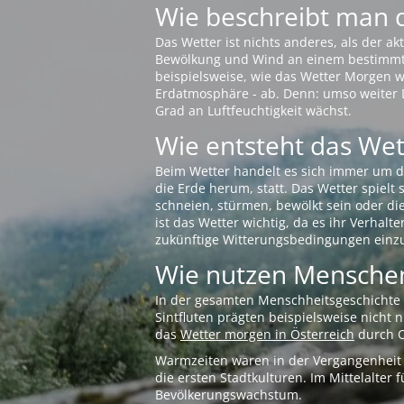
Wie beschreibt man 
Das Wetter ist nichts anderes, als der 
Bewölkung und Wind an einem bestimmten 
beispielsweise, wie das Wetter Morgen wi
Erdatmosphäre - ab. Denn: umso weiter 
Grad an Luftfeuchtigkeit wächst.
Wie entsteht das Wett
Beim Wetter handelt es sich immer um d
die Erde herum, statt. Das Wetter spielt
schneien, stürmen, bewölkt sein oder di
ist das Wetter wichtig, da es ihr Verhalt
zukünftige Witterungsbedingungen einzu
Wie nutzen Menschen
In der gesamten Menschheitsgeschichte s
Sintfluten prägten beispielsweise nicht
das
Wetter morgen in Österreich
durch O
Warmzeiten waren in der Vergangenheit s
die ersten Stadtkulturen. Im Mittelalte
Bevölkerungswachstum.