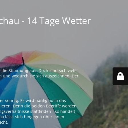
chau - 14 Tage Wetter
 die Stimmung aus. Doch sind sich viele
n und wodurch sie sich auszeichnen. Der
er sonnig. Es wird häufig auch das
zieren. Denn die beiden Begriffe werden
ngsverhältnisse stattfinden - so handelt
ima lässt sich hingegen über einen
icht.