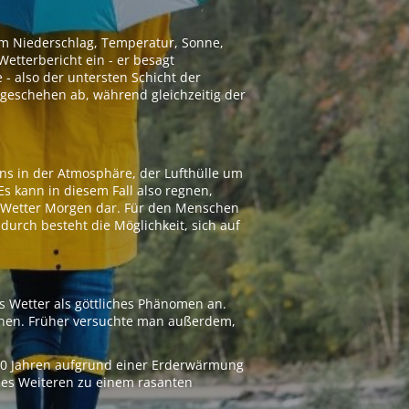
 um Niederschlag, Temperatur, Sonne,
etterbericht ein - er besagt
 - also der untersten Schicht der
geschehen ab, während gleichzeitig der
ns in der Atmosphäre, der Lufthülle um
Es kann in diesem Fall also regnen,
as Wetter Morgen dar. Für den Menschen
adurch besteht die Möglichkeit, sich auf
s Wetter als göttliches Phänomen an.
ionen. Früher versuchte man außerdem,
000 Jahren aufgrund einer Erderwärmung
 des Weiteren zu einem rasanten