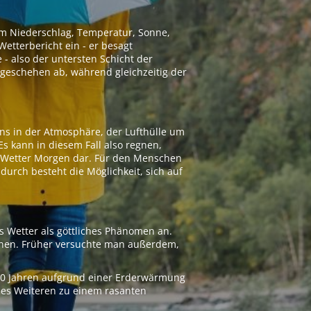
 um Niederschlag, Temperatur, Sonne,
etterbericht ein - er besagt
 - also der untersten Schicht der
geschehen ab, während gleichzeitig der
ns in der Atmosphäre, der Lufthülle um
Es kann in diesem Fall also regnen,
as Wetter Morgen dar. Für den Menschen
adurch besteht die Möglichkeit, sich auf
s Wetter als göttliches Phänomen an.
ionen. Früher versuchte man außerdem,
000 Jahren aufgrund einer Erderwärmung
 des Weiteren zu einem rasanten