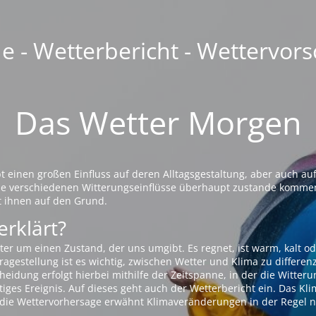
 - Wetterbericht - Wettervors
Das Wetter Morgen
einen großen Einfluss auf deren Alltagsgestaltung, aber auch auf
die verschiedenen Witterungseinflüsse überhaupt zustande komme
t ihnen auf den Grund.
erklärt?
ter um einen Zustand, der uns umgibt. Es regnet, ist warm, kalt od
agestellung ist es wichtig, zwischen Wetter und Klima zu differen
eidung erfolgt hierbei mithilfe der Zeitspanne, in der die Witteru
tiges Ereignis. Auf dieses geht auch der Wetterbericht ein. Das Kl
die Wettervorhersage erwähnt Klimaveränderungen in der Regel n