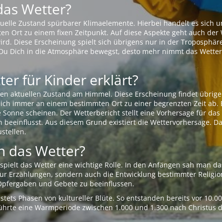
das Wetter?
aktuelle Zustand spürbarer Klimaelemente. Hierbei handelt es sich
Ort zu einem fixen Zeitpunkt. Auf diese Aspekte geht auch der W
rd. Diese Erscheinung spielt sich übrigens nur in der Troposphäre
Du Dich in die Atmosphäre bewegst, desto mehr nimmt das Wetter
er für Kinder erklärt?
en aktuellen Zustand am Himmel. Diese Erscheinung findet übrige
 sich immer an einem bestimmten Ort zu einer begrenzten Zeit ab. 
e Sonne scheinen. Der Wetterbericht stellt eine Vorhersage für d
en beeinflusst. Aus diesem Grund existiert die Wettervorhersage. D
stellen.
 das Wetter?
pielt das Wetter eine wichtige Rolle. In den Anfängen sah man da
 nur Erzählungen, sondern auch die Entwicklung bestimmter Relig
pfergaben und Gebete zu beeinflussen.
tets Phasen von kultureller Blüte. So entstanden bereits vor 10.
r führte eine Warmperiode zwischen 1.000 und 1.300 nach Christus