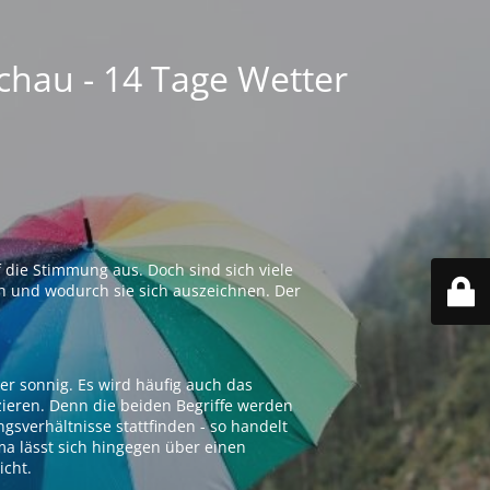
chau - 14 Tage Wetter
 die Stimmung aus. Doch sind sich viele
n und wodurch sie sich auszeichnen. Der
er sonnig. Es wird häufig auch das
zieren. Denn die beiden Begriffe werden
ngsverhältnisse stattfinden - so handelt
ima lässt sich hingegen über einen
icht.