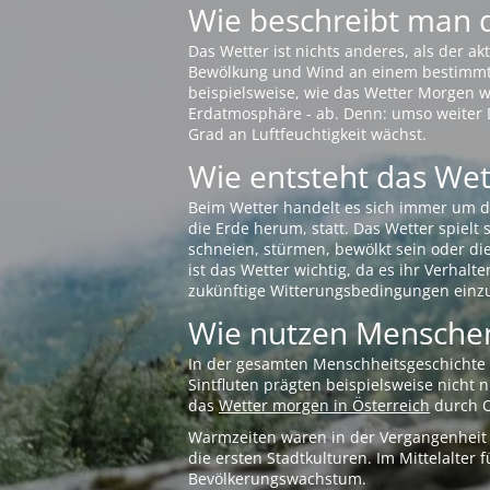
Wie beschreibt man 
Das Wetter ist nichts anderes, als der 
Bewölkung und Wind an einem bestimmten 
beispielsweise, wie das Wetter Morgen wi
Erdatmosphäre - ab. Denn: umso weiter 
Grad an Luftfeuchtigkeit wächst.
Wie entsteht das Wett
Beim Wetter handelt es sich immer um d
die Erde herum, statt. Das Wetter spielt
schneien, stürmen, bewölkt sein oder di
ist das Wetter wichtig, da es ihr Verhalt
zukünftige Witterungsbedingungen einzu
Wie nutzen Menschen
In der gesamten Menschheitsgeschichte s
Sintfluten prägten beispielsweise nicht
das
Wetter morgen in Österreich
durch O
Warmzeiten waren in der Vergangenheit s
die ersten Stadtkulturen. Im Mittelalte
Bevölkerungswachstum.