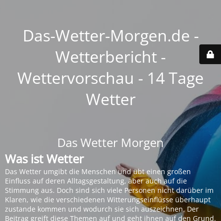
Das-Wetter-Morgen.de -
Wetterbericht -
Wettervorschau - 14 Tage
Wetter
Das Wetter Morgen
Was ist Wetter
Das Wetter umgibt die Menschen und übt einen großen
Einfluss auf deren Alltagsgestaltung, aber auch auf die
Stimmung aus. Doch sind sich viele Personen nicht darüber im
Klaren, wie die verschiedenen Witterungseinflüsse überhaupt
zustande kommen und wodurch sie sich auszeichnen. Der
Beitrag greift diese Themen auf und geht ihnen auf den Grund.