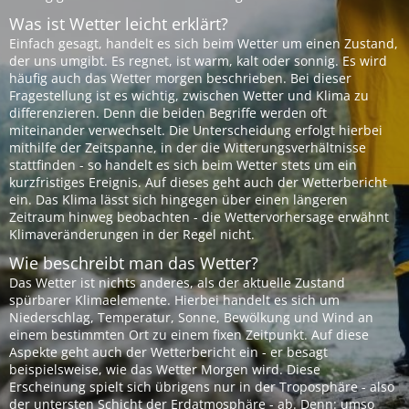
Was ist Wetter leicht erklärt?
Einfach gesagt, handelt es sich beim Wetter um einen Zustand,
der uns umgibt. Es regnet, ist warm, kalt oder sonnig. Es wird
häufig auch das Wetter morgen beschrieben. Bei dieser
Fragestellung ist es wichtig, zwischen Wetter und Klima zu
differenzieren. Denn die beiden Begriffe werden oft
miteinander verwechselt. Die Unterscheidung erfolgt hierbei
mithilfe der Zeitspanne, in der die Witterungsverhältnisse
stattfinden - so handelt es sich beim Wetter stets um ein
kurzfristiges Ereignis. Auf dieses geht auch der Wetterbericht
ein. Das Klima lässt sich hingegen über einen längeren
Zeitraum hinweg beobachten - die Wettervorhersage erwähnt
Klimaveränderungen in der Regel nicht.
Wie beschreibt man das Wetter?
Das Wetter ist nichts anderes, als der aktuelle Zustand
spürbarer Klimaelemente. Hierbei handelt es sich um
Niederschlag, Temperatur, Sonne, Bewölkung und Wind an
einem bestimmten Ort zu einem fixen Zeitpunkt. Auf diese
Aspekte geht auch der Wetterbericht ein - er besagt
beispielsweise, wie das Wetter Morgen wird. Diese
Erscheinung spielt sich übrigens nur in der Troposphäre - also
der untersten Schicht der Erdatmosphäre - ab. Denn: umso