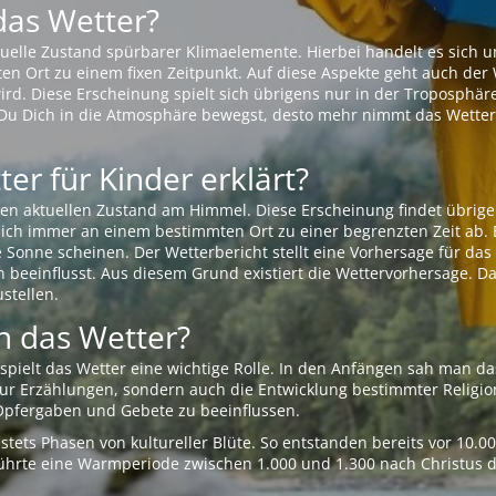
das Wetter?
aktuelle Zustand spürbarer Klimaelemente. Hierbei handelt es sich
Ort zu einem fixen Zeitpunkt. Auf diese Aspekte geht auch der W
rd. Diese Erscheinung spielt sich übrigens nur in der Troposphäre
Du Dich in die Atmosphäre bewegst, desto mehr nimmt das Wetter
er für Kinder erklärt?
en aktuellen Zustand am Himmel. Diese Erscheinung findet übrige
 sich immer an einem bestimmten Ort zu einer begrenzten Zeit ab. 
e Sonne scheinen. Der Wetterbericht stellt eine Vorhersage für d
en beeinflusst. Aus diesem Grund existiert die Wettervorhersage. D
stellen.
 das Wetter?
pielt das Wetter eine wichtige Rolle. In den Anfängen sah man da
 nur Erzählungen, sondern auch die Entwicklung bestimmter Relig
pfergaben und Gebete zu beeinflussen.
tets Phasen von kultureller Blüte. So entstanden bereits vor 10.
r führte eine Warmperiode zwischen 1.000 und 1.300 nach Christus