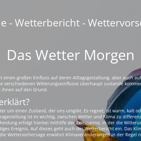
 - Wetterbericht - Wettervors
Das Wetter Morgen
einen großen Einfluss auf deren Alltagsgestaltung, aber auch auf
die verschiedenen Witterungseinflüsse überhaupt zustande komme
t ihnen auf den Grund.
erklärt?
ter um einen Zustand, der uns umgibt. Es regnet, ist warm, kalt od
agestellung ist es wichtig, zwischen Wetter und Klima zu differen
eidung erfolgt hierbei mithilfe der Zeitspanne, in der die Witteru
tiges Ereignis. Auf dieses geht auch der Wetterbericht ein. Das Kl
die Wettervorhersage erwähnt Klimaveränderungen in der Regel n