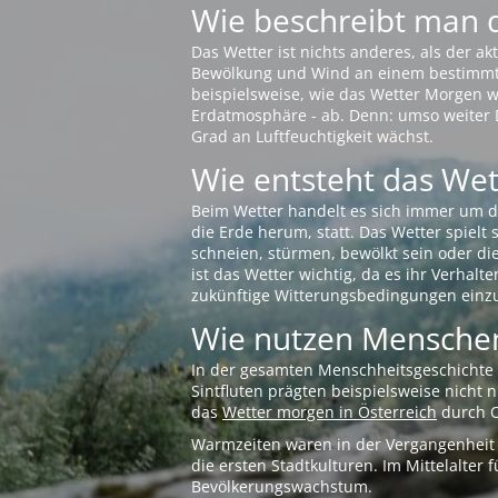
Wie beschreibt man 
Das Wetter ist nichts anderes, als der 
Bewölkung und Wind an einem bestimmten 
beispielsweise, wie das Wetter Morgen wi
Erdatmosphäre - ab. Denn: umso weiter 
Grad an Luftfeuchtigkeit wächst.
Wie entsteht das Wett
Beim Wetter handelt es sich immer um d
die Erde herum, statt. Das Wetter spielt
schneien, stürmen, bewölkt sein oder di
ist das Wetter wichtig, da es ihr Verhalt
zukünftige Witterungsbedingungen einzu
Wie nutzen Menschen
In der gesamten Menschheitsgeschichte s
Sintfluten prägten beispielsweise nicht
das
Wetter morgen in Österreich
durch O
Warmzeiten waren in der Vergangenheit s
die ersten Stadtkulturen. Im Mittelalte
Bevölkerungswachstum.