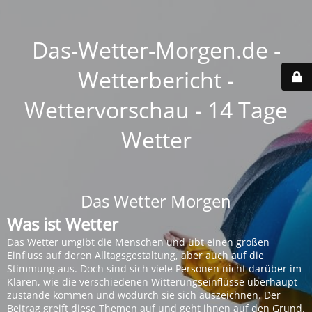
Das-Wetter-Morgen.de -
Wetterbericht -
Wettervorschau - 14 Tage
Wetter
Das Wetter Morgen
Was ist Wetter
Das Wetter umgibt die Menschen und übt einen großen
Einfluss auf deren Alltagsgestaltung, aber auch auf die
Stimmung aus. Doch sind sich viele Personen nicht darüber im
Klaren, wie die verschiedenen Witterungseinflüsse überhaupt
zustande kommen und wodurch sie sich auszeichnen. Der
Beitrag greift diese Themen auf und geht ihnen auf den Grund.