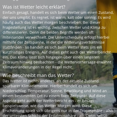
Was ist Wetter leicht erklärt?
Einfach gesagt, handelt es sich beim Wetter um einen Zustand,
der uns umgibt. Es regnet, ist warm, kalt oder sonnig. Es wird
häufig auch das Wetter morgen beschrieben. Bei dieser
Fragestellung ist es wichtig, zwischen Wetter und Klima zu
differenzieren. Denn die beiden Begriffe werden oft
miteinander verwechselt. Die Unterscheidung erfolgt hierbei
mithilfe der Zeitspanne, in der die Witterungsverhältnisse
stattfinden - so handelt es sich beim Wetter stets um ein
kurzfristiges Ereignis. Auf dieses geht auch der Wetterbericht
ein. Das Klima lässt sich hingegen über einen längeren
Zeitraum hinweg beobachten - die Wettervorhersage erwähnt
Klimaveränderungen in der Regel nicht.
Wie beschreibt man das Wetter?
Das Wetter ist nichts anderes, als der aktuelle Zustand
spürbarer Klimaelemente. Hierbei handelt es sich um
Niederschlag, Temperatur, Sonne, Bewölkung und Wind an
einem bestimmten Ort zu einem fixen Zeitpunkt. Auf diese
Aspekte geht auch der Wetterbericht ein - er besagt
beispielsweise, wie das Wetter Morgen wird. Diese
Erscheinung spielt sich übrigens nur in der Troposphäre - also
der untersten Schicht der Erdatmosphäre - ab. Denn: umso