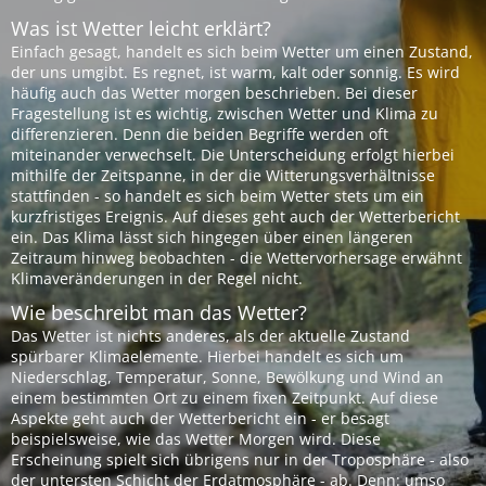
Was ist Wetter leicht erklärt?
Einfach gesagt, handelt es sich beim Wetter um einen Zustand,
der uns umgibt. Es regnet, ist warm, kalt oder sonnig. Es wird
häufig auch das Wetter morgen beschrieben. Bei dieser
Fragestellung ist es wichtig, zwischen Wetter und Klima zu
differenzieren. Denn die beiden Begriffe werden oft
miteinander verwechselt. Die Unterscheidung erfolgt hierbei
mithilfe der Zeitspanne, in der die Witterungsverhältnisse
stattfinden - so handelt es sich beim Wetter stets um ein
kurzfristiges Ereignis. Auf dieses geht auch der Wetterbericht
ein. Das Klima lässt sich hingegen über einen längeren
Zeitraum hinweg beobachten - die Wettervorhersage erwähnt
Klimaveränderungen in der Regel nicht.
Wie beschreibt man das Wetter?
Das Wetter ist nichts anderes, als der aktuelle Zustand
spürbarer Klimaelemente. Hierbei handelt es sich um
Niederschlag, Temperatur, Sonne, Bewölkung und Wind an
einem bestimmten Ort zu einem fixen Zeitpunkt. Auf diese
Aspekte geht auch der Wetterbericht ein - er besagt
beispielsweise, wie das Wetter Morgen wird. Diese
Erscheinung spielt sich übrigens nur in der Troposphäre - also
der untersten Schicht der Erdatmosphäre - ab. Denn: umso