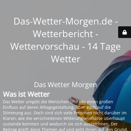
Das-Wetter-Morgen.de -
Wetterbericht -
Wettervorschau - 14 Tage
Wetter
Das Wetter Morgen
Was ist Wetter
Das Wetter umgibt die Menschen und übt einen großen
Einfluss auf deren Alltagsgestaltung, aber auch auf die
Stimmung aus. Doch sind sich viele Personen nicht darüber im
Klaren, wie die verschiedenen Witterungseinflüsse überhaupt
zustande kommen und wodurch sie sich auszeichnen. Der
Beitrag greift diese Themen auf und geht ihnen auf den Grund.