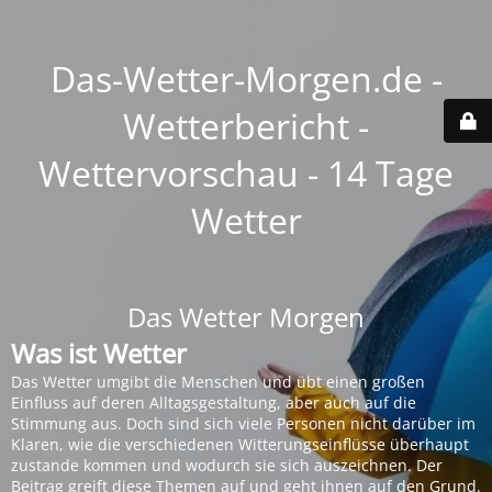
Das-Wetter-Morgen.de -
Wetterbericht -
Wettervorschau - 14 Tage
Wetter
Das Wetter Morgen
Was ist Wetter
Das Wetter umgibt die Menschen und übt einen großen
Einfluss auf deren Alltagsgestaltung, aber auch auf die
Stimmung aus. Doch sind sich viele Personen nicht darüber im
Klaren, wie die verschiedenen Witterungseinflüsse überhaupt
zustande kommen und wodurch sie sich auszeichnen. Der
Beitrag greift diese Themen auf und geht ihnen auf den Grund.