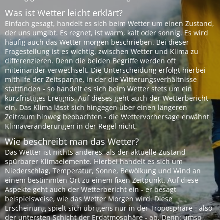
Was ist Wetter leicht erklärt?
Einfach gesagt, handelt es sich beim Wetter um einen Zustand,
der uns umgibt. Es regnet, ist warm, kalt oder sonnig. Es wird
häufig auch das Wetter morgen beschrieben. Bei dieser
Fragestellung ist es wichtig, zwischen Wetter und Klima zu
differenzieren. Denn die beiden Begriffe werden oft
miteinander verwechselt. Die Unterscheidung erfolgt hierbei
mithilfe der Zeitspanne, in der die Witterungsverhältnisse
stattfinden - so handelt es sich beim Wetter stets um ein
kurzfristiges Ereignis. Auf dieses geht auch der Wetterbericht
ein. Das Klima lässt sich hingegen über einen längeren
Zeitraum hinweg beobachten - die Wettervorhersage erwähnt
Klimaveränderungen in der Regel nicht.
Wie beschreibt man das Wetter?
Das Wetter ist nichts anderes, als der aktuelle Zustand
spürbarer Klimaelemente. Hierbei handelt es sich um
Niederschlag, Temperatur, Sonne, Bewölkung und Wind an
einem bestimmten Ort zu einem fixen Zeitpunkt. Auf diese
Aspekte geht auch der Wetterbericht ein - er besagt
beispielsweise, wie das Wetter Morgen wird. Diese
Erscheinung spielt sich übrigens nur in der Troposphäre - also
der untersten Schicht der Erdatmosphäre - ab. Denn: umso