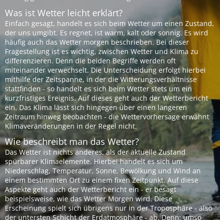
Was ist Wetter leicht erklärt?
Einfach gesagt, handelt es sich beim Wetter um einen Zustand,
der uns umgibt. Es regnet, ist warm, kalt oder sonnig. Es wird
häufig auch das Wetter morgen beschrieben. Bei dieser
Fragestellung ist es wichtig, zwischen Wetter und Klima zu
differenzieren. Denn die beiden Begriffe werden oft
miteinander verwechselt. Die Unterscheidung erfolgt hierbei
mithilfe der Zeitspanne, in der die Witterungsverhältnisse
stattfinden - so handelt es sich beim Wetter stets um ein
kurzfristiges Ereignis. Auf dieses geht auch der Wetterbericht
ein. Das Klima lässt sich hingegen über einen längeren
Zeitraum hinweg beobachten - die Wettervorhersage erwähnt
Klimaveränderungen in der Regel nicht.
Wie beschreibt man das Wetter?
Das Wetter ist nichts anderes, als der aktuelle Zustand
spürbarer Klimaelemente. Hierbei handelt es sich um
Niederschlag, Temperatur, Sonne, Bewölkung und Wind an
einem bestimmten Ort zu einem fixen Zeitpunkt. Auf diese
Aspekte geht auch der Wetterbericht ein - er besagt
beispielsweise, wie das Wetter Morgen wird. Diese
Erscheinung spielt sich übrigens nur in der Troposphäre - also
der untersten Schicht der Erdatmosphäre - ab. Denn: umso