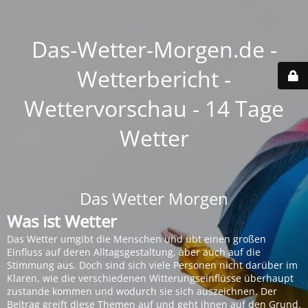
Das-Wetter-Morgen.de -
Wetterbericht -
Wettervorschau - 14 Tage
Wetter
Das Wetter Morgen
Was ist Wetter
Das Wetter umgibt die Menschen und übt einen großen
Einfluss auf deren Alltagsgestaltung, aber auch auf die
Stimmung aus. Doch sind sich viele Personen nicht darüber im
Klaren, wie die verschiedenen Witterungseinflüsse überhaupt
zustande kommen und wodurch sie sich auszeichnen. Der
Beitrag greift diese Themen auf und geht ihnen auf den Grund.