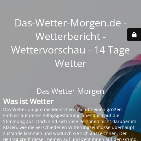
Das-Wetter-Morgen.de -
Wetterbericht -
Wettervorschau - 14 Tage
Wetter
Das Wetter Morgen
Was ist Wetter
Das Wetter umgibt die Menschen und übt einen großen
Einfluss auf deren Alltagsgestaltung, aber auch auf die
Stimmung aus. Doch sind sich viele Personen nicht darüber im
Klaren, wie die verschiedenen Witterungseinflüsse überhaupt
zustande kommen und wodurch sie sich auszeichnen. Der
Beitrag greift diese Themen auf und geht ihnen auf den Grund.