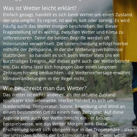
Was ist Wetter leicht erklärt?
Einfach gesagt, handelt es sich beim Wetter um einen Zustand,
der uns umgibt. Es regnet, ist warm, kalt oder sonnig. Es wird
häufig auch das Wetter morgen beschrieben. Bei dieser
Fragestellung ist es wichtig, zwischen Wetter und Klima zu
differenzieren. Denn die beiden Begriffe werden oft
miteinander verwechselt. Die Unterscheidung erfolgt hierbei
mithilfe der Zeitspanne, in der die Witterungsverhältnisse
stattfinden - so handelt es sich beim Wetter stets um ein
kurzfristiges Ereignis. Auf dieses geht auch der Wetterbericht
ein. Das Klima lässt sich hingegen über einen längeren
Zeitraum hinweg beobachten - die Wettervorhersage erwähnt
Klimaveränderungen in der Regel nicht.
Wie beschreibt man das Wetter?
Das Wetter ist nichts anderes, als der aktuelle Zustand
spürbarer Klimaelemente. Hierbei handelt es sich um
Niederschlag, Temperatur, Sonne, Bewölkung und Wind an
einem bestimmten Ort zu einem fixen Zeitpunkt. Auf diese
Aspekte geht auch der Wetterbericht ein - er besagt
beispielsweise, wie das Wetter Morgen wird. Diese
Erscheinung spielt sich übrigens nur in der Troposphäre - also
der untersten Schicht der Erdatmosphäre - ab. Denn: umso