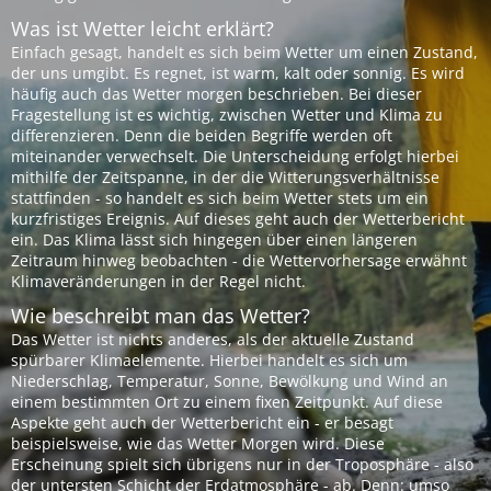
Was ist Wetter leicht erklärt?
Einfach gesagt, handelt es sich beim Wetter um einen Zustand,
der uns umgibt. Es regnet, ist warm, kalt oder sonnig. Es wird
häufig auch das Wetter morgen beschrieben. Bei dieser
Fragestellung ist es wichtig, zwischen Wetter und Klima zu
differenzieren. Denn die beiden Begriffe werden oft
miteinander verwechselt. Die Unterscheidung erfolgt hierbei
mithilfe der Zeitspanne, in der die Witterungsverhältnisse
stattfinden - so handelt es sich beim Wetter stets um ein
kurzfristiges Ereignis. Auf dieses geht auch der Wetterbericht
ein. Das Klima lässt sich hingegen über einen längeren
Zeitraum hinweg beobachten - die Wettervorhersage erwähnt
Klimaveränderungen in der Regel nicht.
Wie beschreibt man das Wetter?
Das Wetter ist nichts anderes, als der aktuelle Zustand
spürbarer Klimaelemente. Hierbei handelt es sich um
Niederschlag, Temperatur, Sonne, Bewölkung und Wind an
einem bestimmten Ort zu einem fixen Zeitpunkt. Auf diese
Aspekte geht auch der Wetterbericht ein - er besagt
beispielsweise, wie das Wetter Morgen wird. Diese
Erscheinung spielt sich übrigens nur in der Troposphäre - also
der untersten Schicht der Erdatmosphäre - ab. Denn: umso