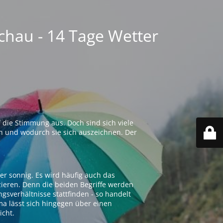
chau - 14 Tage Wetter
 die Stimmung aus. Doch sind sich viele
n und wodurch sie sich auszeichnen. Der
er sonnig. Es wird häufig auch das
zieren. Denn die beiden Begriffe werden
ngsverhältnisse stattfinden - so handelt
ima lässt sich hingegen über einen
icht.