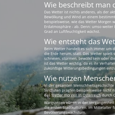
Wie beschreibt man 
Das Wetter ist nichts anderes, als der 
Bewölkung und Wind an einem bestimmten 
beispielsweise, wie das Wetter Morgen wi
Erdatmosphäre - ab. Denn: umso weiter 
Grad an Luftfeuchtigkeit wächst.
Wie entsteht das Wett
Beim Wetter handelt es sich immer um d
die Erde herum, statt. Das Wetter spielt
schneien, stürmen, bewölkt sein oder di
ist das Wetter wichtig, da es ihr Verhalt
zukünftige Witterungsbedingungen einzu
Wie nutzen Menschen
In der gesamten Menschheitsgeschichte s
Sintfluten prägten beispielsweise nicht
das
Wetter morgen in Österreich
durch O
Warmzeiten waren in der Vergangenheit s
die ersten Stadtkulturen. Im Mittelalte
Bevölkerungswachstum.