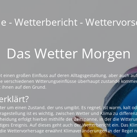
 - Wetterbericht - Wettervors
Das Wetter Morgen
einen großen Einfluss auf deren Alltagsgestaltung, aber auch auf
die verschiedenen Witterungseinflüsse überhaupt zustande komme
t ihnen auf den Grund.
erklärt?
ter um einen Zustand, der uns umgibt. Es regnet, ist warm, kalt od
agestellung ist es wichtig, zwischen Wetter und Klima zu differen
eidung erfolgt hierbei mithilfe der Zeitspanne, in der die Witteru
tiges Ereignis. Auf dieses geht auch der Wetterbericht ein. Das Kl
die Wettervorhersage erwähnt Klimaveränderungen in der Regel n