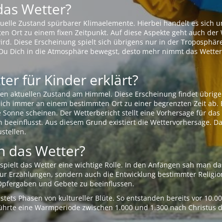
das Wetter?
aktuelle Zustand spürbarer Klimaelemente. Hierbei handelt es sich
Ort zu einem fixen Zeitpunkt. Auf diese Aspekte geht auch der W
rd. Diese Erscheinung spielt sich übrigens nur in der Troposphäre
Du Dich in die Atmosphäre bewegst, desto mehr nimmt das Wetter
er für Kinder erklärt?
en aktuellen Zustand am Himmel. Diese Erscheinung findet übrige
 sich immer an einem bestimmten Ort zu einer begrenzten Zeit ab. 
e Sonne scheinen. Der Wetterbericht stellt eine Vorhersage für d
en beeinflusst. Aus diesem Grund existiert die Wettervorhersage. D
stellen.
 das Wetter?
pielt das Wetter eine wichtige Rolle. In den Anfängen sah man da
 nur Erzählungen, sondern auch die Entwicklung bestimmter Relig
pfergaben und Gebete zu beeinflussen.
tets Phasen von kultureller Blüte. So entstanden bereits vor 10.
r führte eine Warmperiode zwischen 1.000 und 1.300 nach Christus