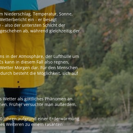
 um Niederschlag, Temperatur, Sonne,
etterbericht ein - er besagt
 - also der untersten Schicht der
geschehen ab, während gleichzeitig der
ns in der Atmosphäre, der Lufthülle um
Es kann in diesem Fall also regnen,
as Wetter Morgen dar. Für den Menschen
adurch besteht die Möglichkeit, sich auf
s Wetter als göttliches Phänomen an.
ionen. Früher versuchte man außerdem,
000 Jahren aufgrund einer Erderwärmung
 des Weiteren zu einem rasanten