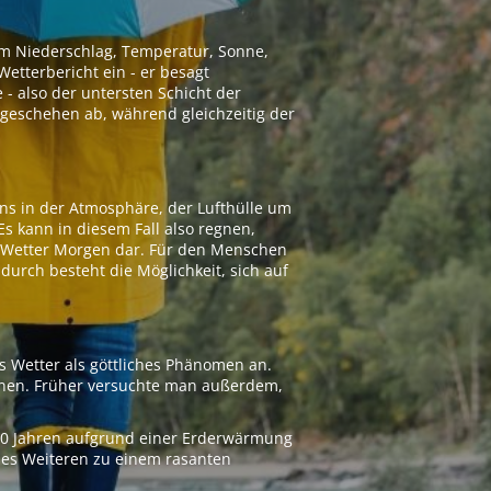
 um Niederschlag, Temperatur, Sonne,
etterbericht ein - er besagt
 - also der untersten Schicht der
geschehen ab, während gleichzeitig der
ns in der Atmosphäre, der Lufthülle um
Es kann in diesem Fall also regnen,
as Wetter Morgen dar. Für den Menschen
adurch besteht die Möglichkeit, sich auf
s Wetter als göttliches Phänomen an.
ionen. Früher versuchte man außerdem,
000 Jahren aufgrund einer Erderwärmung
 des Weiteren zu einem rasanten