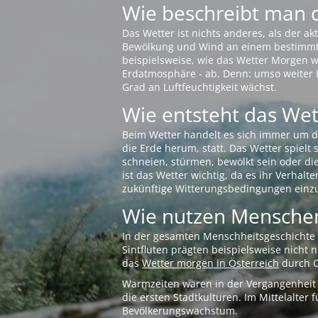
Wie beschreibt man 
Das Wetter ist nichts anderes, als der 
Bewölkung und Wind an einem bestimmten 
beispielsweise, wie das Wetter Morgen wi
Erdatmosphäre - ab. Denn: umso weiter 
Grad an Luftfeuchtigkeit wächst.
Wie entsteht das Wett
Beim Wetter handelt es sich immer um d
die Erde herum, statt. Das Wetter spielt
schneien, stürmen, bewölkt sein oder di
ist das Wetter wichtig, da es ihr Verhalt
zukünftige Witterungsbedingungen einzu
Wie nutzen Menschen
In der gesamten Menschheitsgeschichte s
Sintfluten prägten beispielsweise nicht
das
Wetter morgen in Österreich
durch O
Warmzeiten waren in der Vergangenheit s
die ersten Stadtkulturen. Im Mittelalte
Bevölkerungswachstum.