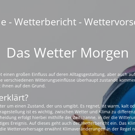
 - Wetterbericht - Wettervors
Das Wetter Morgen
einen großen Einfluss auf deren Alltagsgestaltung, aber auch auf
die verschiedenen Witterungseinflüsse überhaupt zustande komme
t ihnen auf den Grund.
erklärt?
ter um einen Zustand, der uns umgibt. Es regnet, ist warm, kalt od
agestellung ist es wichtig, zwischen Wetter und Klima zu differen
eidung erfolgt hierbei mithilfe der Zeitspanne, in der die Witteru
tiges Ereignis. Auf dieses geht auch der Wetterbericht ein. Das Kl
die Wettervorhersage erwähnt Klimaveränderungen in der Regel n