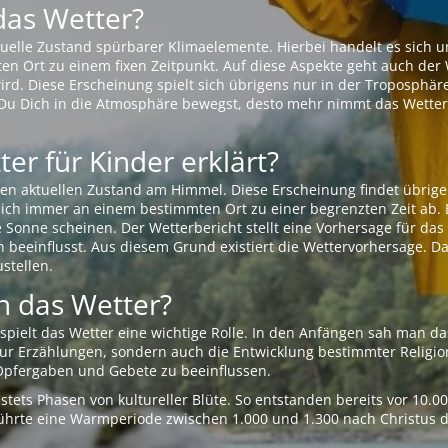
das Wetter?
aktuelle Zustand spürbarer Klimaelemente. Hierbei handelt es sich
Ort zu einem fixen Zeitpunkt. Auf diese Aspekte geht auch der W
rd. Diese Erscheinung spielt sich übrigens nur in der Troposphäre
Du Dich in die Atmosphäre bewegst, desto mehr nimmt das Wetter
er für Kinder erklärt?
en aktuellen Zustand am Himmel. Diese Erscheinung findet übrige
 sich immer an einem bestimmten Ort zu einer begrenzten Zeit ab. 
e Sonne scheinen. Der Wetterbericht stellt eine Vorhersage für d
en beeinflusst. Aus diesem Grund existiert die Wettervorhersage. D
stellen.
 das Wetter?
pielt das Wetter eine wichtige Rolle. In den Anfängen sah man da
 nur Erzählungen, sondern auch die Entwicklung bestimmter Relig
pfergaben und Gebete zu beeinflussen.
tets Phasen von kultureller Blüte. So entstanden bereits vor 10.
r führte eine Warmperiode zwischen 1.000 und 1.300 nach Christus