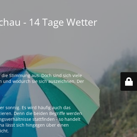
chau - 14 Tage Wetter
 die Stimmung aus. Doch sind sich viele
n und wodurch sie sich auszeichnen. Der
er sonnig. Es wird häufig auch das
zieren. Denn die beiden Begriffe werden
ngsverhältnisse stattfinden - so handelt
ima lässt sich hingegen über einen
icht.