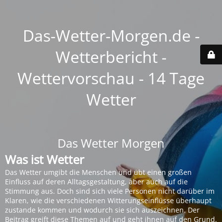
Das-Wetter-Morgen.de -
Wetterbericht -
Wettervorschau - 14 Tage
Wetter
Das Wetter Morgen
Was ist Wetter
Das Wetter umgibt die Menschen und übt einen großen
Einfluss auf deren Alltagsgestaltung, aber auch auf die
Stimmung aus. Doch sind sich viele Personen nicht darüber im
Klaren, wie die verschiedenen Witterungseinflüsse überhaupt
zustande kommen und wodurch sie sich auszeichnen. Der
Beitrag greift diese Themen auf und geht ihnen auf den Grund.