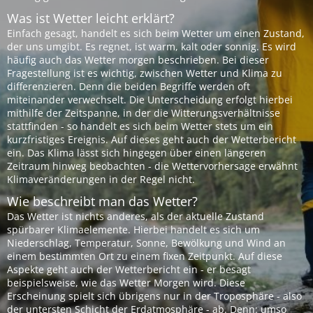
Was ist Wetter leicht erklärt?
Einfach gesagt, handelt es sich beim Wetter um einen Zustand,
der uns umgibt. Es regnet, ist warm, kalt oder sonnig. Es wird
häufig auch das Wetter morgen beschrieben. Bei dieser
Fragestellung ist es wichtig, zwischen Wetter und Klima zu
differenzieren. Denn die beiden Begriffe werden oft
miteinander verwechselt. Die Unterscheidung erfolgt hierbei
mithilfe der Zeitspanne, in der die Witterungsverhältnisse
stattfinden - so handelt es sich beim Wetter stets um ein
kurzfristiges Ereignis. Auf dieses geht auch der Wetterbericht
ein. Das Klima lässt sich hingegen über einen längeren
Zeitraum hinweg beobachten - die Wettervorhersage erwähnt
Klimaveränderungen in der Regel nicht.
Wie beschreibt man das Wetter?
Das Wetter ist nichts anderes, als der aktuelle Zustand
spürbarer Klimaelemente. Hierbei handelt es sich um
Niederschlag, Temperatur, Sonne, Bewölkung und Wind an
einem bestimmten Ort zu einem fixen Zeitpunkt. Auf diese
Aspekte geht auch der Wetterbericht ein - er besagt
beispielsweise, wie das Wetter Morgen wird. Diese
Erscheinung spielt sich übrigens nur in der Troposphäre - also
der untersten Schicht der Erdatmosphäre - ab. Denn: umso