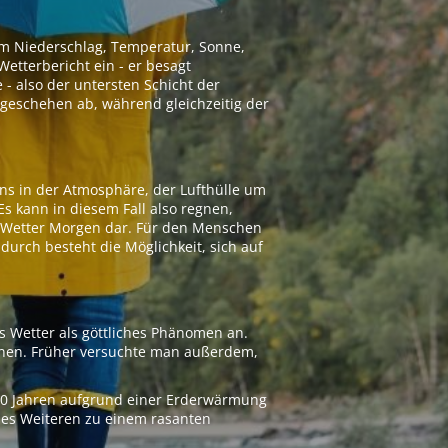
 um Niederschlag, Temperatur, Sonne,
etterbericht ein - er besagt
 - also der untersten Schicht der
geschehen ab, während gleichzeitig der
ns in der Atmosphäre, der Lufthülle um
Es kann in diesem Fall also regnen,
as Wetter Morgen dar. Für den Menschen
adurch besteht die Möglichkeit, sich auf
s Wetter als göttliches Phänomen an.
ionen. Früher versuchte man außerdem,
000 Jahren aufgrund einer Erderwärmung
 des Weiteren zu einem rasanten