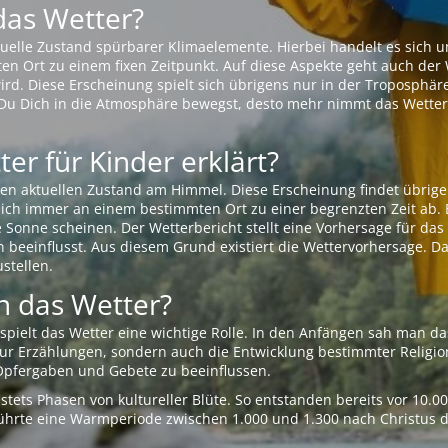
das Wetter?
aktuelle Zustand spürbarer Klimaelemente. Hierbei handelt es sich
Ort zu einem fixen Zeitpunkt. Auf diese Aspekte geht auch der W
rd. Diese Erscheinung spielt sich übrigens nur in der Troposphäre
Du Dich in die Atmosphäre bewegst, desto mehr nimmt das Wetter
er für Kinder erklärt?
en aktuellen Zustand am Himmel. Diese Erscheinung findet übrige
 sich immer an einem bestimmten Ort zu einer begrenzten Zeit ab. 
e Sonne scheinen. Der Wetterbericht stellt eine Vorhersage für d
en beeinflusst. Aus diesem Grund existiert die Wettervorhersage. D
stellen.
 das Wetter?
pielt das Wetter eine wichtige Rolle. In den Anfängen sah man da
 nur Erzählungen, sondern auch die Entwicklung bestimmter Relig
pfergaben und Gebete zu beeinflussen.
tets Phasen von kultureller Blüte. So entstanden bereits vor 10.
r führte eine Warmperiode zwischen 1.000 und 1.300 nach Christus