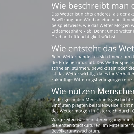
Wie beschreibt man 
Das Wetter ist nichts anderes, als der 
Bewölkung und Wind an einem bestimmten 
beispielsweise, wie das Wetter Morgen wi
Erdatmosphäre - ab. Denn: umso weiter 
Grad an Luftfeuchtigkeit wächst.
Wie entsteht das Wett
Beim Wetter handelt es sich immer um d
die Erde herum, statt. Das Wetter spielt
schneien, stürmen, bewölkt sein oder di
ist das Wetter wichtig, da es ihr Verhalt
zukünftige Witterungsbedingungen einzu
Wie nutzen Menschen
In der gesamten Menschheitsgeschichte s
Sintfluten prägten beispielsweise nicht
das
Wetter morgen in Österreich
durch O
Warmzeiten waren in der Vergangenheit s
die ersten Stadtkulturen. Im Mittelalte
Bevölkerungswachstum.