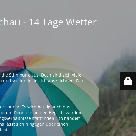
chau - 14 Tage Wetter
 die Stimmung aus. Doch sind sich viele
n und wodurch sie sich auszeichnen. Der
er sonnig. Es wird häufig auch das
zieren. Denn die beiden Begriffe werden
ngsverhältnisse stattfinden - so handelt
ima lässt sich hingegen über einen
icht.