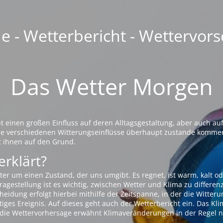
 - Wetterbericht - Wettervors
Das Wetter Morgen
einen großen Einfluss auf deren Alltagsgestaltung, aber auch auf
die verschiedenen Witterungseinflüsse überhaupt zustande komme
t ihnen auf den Grund.
erklärt?
ter um einen Zustand, der uns umgibt. Es regnet, ist warm, kalt od
agestellung ist es wichtig, zwischen Wetter und Klima zu differen
eidung erfolgt hierbei mithilfe der Zeitspanne, in der die Witteru
tiges Ereignis. Auf dieses geht auch der Wetterbericht ein. Das Kl
die Wettervorhersage erwähnt Klimaveränderungen in der Regel n