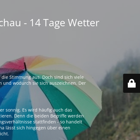
chau - 14 Tage Wetter
 die Stimmung aus. Doch sind sich viele
n und wodurch sie sich auszeichnen. Der
er sonnig. Es wird häufig auch das
zieren. Denn die beiden Begriffe werden
ngsverhältnisse stattfinden - so handelt
ima lässt sich hingegen über einen
icht.