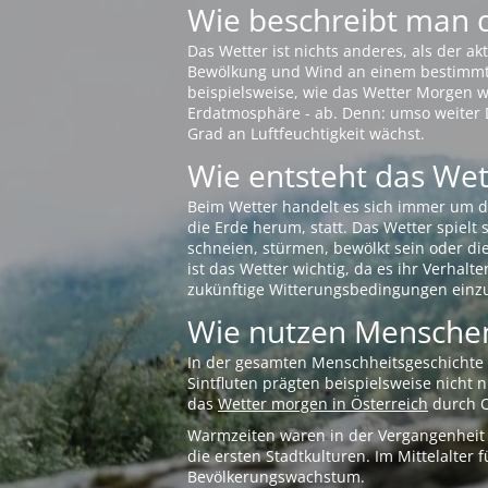
Wie beschreibt man 
Das Wetter ist nichts anderes, als der 
Bewölkung und Wind an einem bestimmten 
beispielsweise, wie das Wetter Morgen wi
Erdatmosphäre - ab. Denn: umso weiter 
Grad an Luftfeuchtigkeit wächst.
Wie entsteht das Wett
Beim Wetter handelt es sich immer um d
die Erde herum, statt. Das Wetter spielt
schneien, stürmen, bewölkt sein oder di
ist das Wetter wichtig, da es ihr Verhalt
zukünftige Witterungsbedingungen einzu
Wie nutzen Menschen
In der gesamten Menschheitsgeschichte s
Sintfluten prägten beispielsweise nicht
das
Wetter morgen in Österreich
durch O
Warmzeiten waren in der Vergangenheit s
die ersten Stadtkulturen. Im Mittelalte
Bevölkerungswachstum.