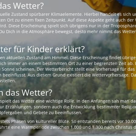
das Wetter?
aktuelle Zustand spürbarer Klimaelemente. Hierbei handelt es sich
Ort zu einem fixen Zeitpunkt. Auf diese Aspekte geht auch der W
rd. Diese Erscheinung spielt sich übrigens nur in der Troposphäre
Du Dich in die Atmosphäre bewegst, desto mehr nimmt das Wetter
er für Kinder erklärt?
en aktuellen Zustand am Himmel. Diese Erscheinung findet übrige
 sich immer an einem bestimmten Ort zu einer begrenzten Zeit ab. 
e Sonne scheinen. Der Wetterbericht stellt eine Vorhersage für d
en beeinflusst. Aus diesem Grund existiert die Wettervorhersage. D
stellen.
 das Wetter?
pielt das Wetter eine wichtige Rolle. In den Anfängen sah man da
 nur Erzählungen, sondern auch die Entwicklung bestimmter Relig
pfergaben und Gebete zu beeinflussen.
tets Phasen von kultureller Blüte. So entstanden bereits vor 10.
r führte eine Warmperiode zwischen 1.000 und 1.300 nach Christus