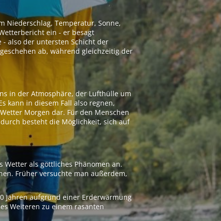
 um Niederschlag, Temperatur, Sonne,
etterbericht ein - er besagt
 - also der untersten Schicht der
geschehen ab, während gleichzeitig der
ns in der Atmosphäre, der Lufthülle um
Es kann in diesem Fall also regnen,
as Wetter Morgen dar. Für den Menschen
adurch besteht die Möglichkeit, sich auf
s Wetter als göttliches Phänomen an.
ionen. Früher versuchte man außerdem,
000 Jahren aufgrund einer Erderwärmung
 des Weiteren zu einem rasanten