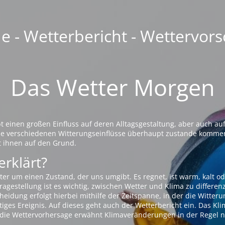
 - Wetterbericht - Wettervors
Das Wetter Morgen
einen großen Einfluss auf deren Alltagsgestaltung, aber auch auf
die verschiedenen Witterungseinflüsse überhaupt zustande komme
t ihnen auf den Grund.
erklärt?
ter um einen Zustand, der uns umgibt. Es regnet, ist warm, kalt od
agestellung ist es wichtig, zwischen Wetter und Klima zu differen
eidung erfolgt hierbei mithilfe der Zeitspanne, in der die Witteru
tiges Ereignis. Auf dieses geht auch der Wetterbericht ein. Das Kl
die Wettervorhersage erwähnt Klimaveränderungen in der Regel n