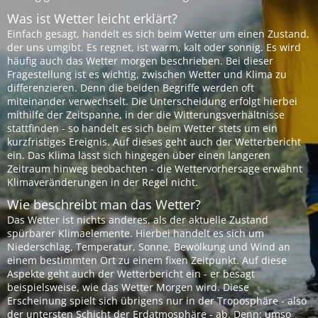
Was ist Wetter leicht erklärt?
Einfach gesagt, handelt es sich beim Wetter um einen Zustand,
der uns umgibt. Es regnet, ist warm, kalt oder sonnig. Es wird
häufig auch das Wetter morgen beschrieben. Bei dieser
Fragestellung ist es wichtig, zwischen Wetter und Klima zu
differenzieren. Denn die beiden Begriffe werden oft
miteinander verwechselt. Die Unterscheidung erfolgt hierbei
mithilfe der Zeitspanne, in der die Witterungsverhältnisse
stattfinden - so handelt es sich beim Wetter stets um ein
kurzfristiges Ereignis. Auf dieses geht auch der Wetterbericht
ein. Das Klima lässt sich hingegen über einen längeren
Zeitraum hinweg beobachten - die Wettervorhersage erwähnt
Klimaveränderungen in der Regel nicht.
Wie beschreibt man das Wetter?
Das Wetter ist nichts anderes, als der aktuelle Zustand
spürbarer Klimaelemente. Hierbei handelt es sich um
Niederschlag, Temperatur, Sonne, Bewölkung und Wind an
einem bestimmten Ort zu einem fixen Zeitpunkt. Auf diese
Aspekte geht auch der Wetterbericht ein - er besagt
beispielsweise, wie das Wetter Morgen wird. Diese
Erscheinung spielt sich übrigens nur in der Troposphäre - also
der untersten Schicht der Erdatmosphäre - ab. Denn: umso