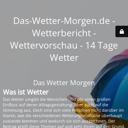
Das-Wetter-Morgen.de -
Wetterbericht -
Wettervorschau - 14 Tage
Wetter
Das Wetter Morgen
Was ist Wetter
Das Wetter umgibt die Menschen und übt einen großen
Einfluss auf deren Alltagsgestaltung, aber auch auf die
Stimmung aus. Doch sind sich viele Personen nicht darüber im
Klaren, wie die verschiedenen Witterungseinflüsse überhaupt
zustande kommen und wodurch sie sich auszeichnen. Der
Beitrag greift diese Themen auf und geht ihnen auf den Grund.