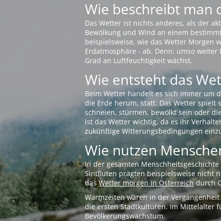
Wie beschreibt man 
Das Wetter ist nichts anderes, als der 
Bewölkung und Wind an einem bestimmten 
beispielsweise, wie das Wetter Morgen wi
Erdatmosphäre - ab. Denn: umso weiter 
Grad an Luftfeuchtigkeit wächst.
Wie entsteht das Wett
Beim Wetter handelt es sich immer um d
die Erde herum, statt. Das Wetter spielt
schneien, stürmen, bewölkt sein oder di
ist das Wetter wichtig, da es ihr Verhalt
zukünftige Witterungsbedingungen einzu
Wie nutzen Menschen
In der gesamten Menschheitsgeschichte s
Sintfluten prägten beispielsweise nicht
das
Wetter morgen in Österreich
durch O
Warmzeiten waren in der Vergangenheit s
die ersten Stadtkulturen. Im Mittelalte
Bevölkerungswachstum.