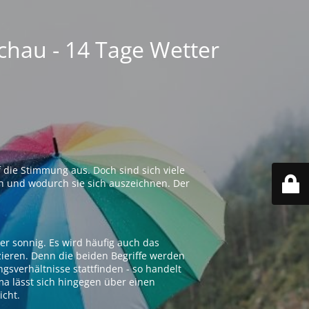
chau - 14 Tage Wetter
 die Stimmung aus. Doch sind sich viele
n und wodurch sie sich auszeichnen. Der
er sonnig. Es wird häufig auch das
zieren. Denn die beiden Begriffe werden
ngsverhältnisse stattfinden - so handelt
ima lässt sich hingegen über einen
icht.