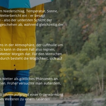
 um Niederschlag, Temperatur, Sonne,
etterbericht ein - er besagt
 - also der untersten Schicht der
geschehen ab, während gleichzeitig der
ns in der Atmosphäre, der Lufthülle um
Es kann in diesem Fall also regnen,
as Wetter Morgen dar. Für den Menschen
adurch besteht die Möglichkeit, sich auf
s Wetter als göttliches Phänomen an.
ionen. Früher versuchte man außerdem,
000 Jahren aufgrund einer Erderwärmung
 des Weiteren zu einem rasanten