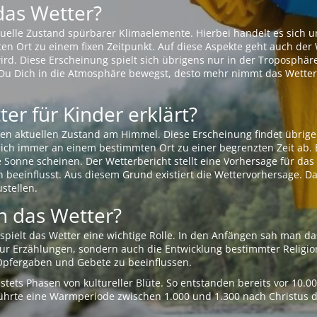
das Wetter?
aktuelle Zustand spürbarer Klimaelemente. Hierbei handelt es sich
Ort zu einem fixen Zeitpunkt. Auf diese Aspekte geht auch der W
rd. Diese Erscheinung spielt sich übrigens nur in der Troposphäre
Du Dich in die Atmosphäre bewegst, desto mehr nimmt das Wetter
er für Kinder erklärt?
en aktuellen Zustand am Himmel. Diese Erscheinung findet übrige
 sich immer an einem bestimmten Ort zu einer begrenzten Zeit ab. 
e Sonne scheinen. Der Wetterbericht stellt eine Vorhersage für d
en beeinflusst. Aus diesem Grund existiert die Wettervorhersage. D
stellen.
 das Wetter?
pielt das Wetter eine wichtige Rolle. In den Anfängen sah man da
 nur Erzählungen, sondern auch die Entwicklung bestimmter Relig
pfergaben und Gebete zu beeinflussen.
tets Phasen von kultureller Blüte. So entstanden bereits vor 10.
r führte eine Warmperiode zwischen 1.000 und 1.300 nach Christus