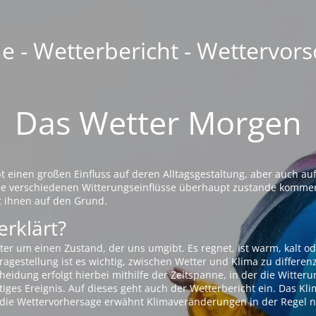
 - Wetterbericht - Wettervors
Das Wetter Morgen
einen großen Einfluss auf deren Alltagsgestaltung, aber auch auf
die verschiedenen Witterungseinflüsse überhaupt zustande komme
t ihnen auf den Grund.
erklärt?
ter um einen Zustand, der uns umgibt. Es regnet, ist warm, kalt od
agestellung ist es wichtig, zwischen Wetter und Klima zu differen
eidung erfolgt hierbei mithilfe der Zeitspanne, in der die Witteru
tiges Ereignis. Auf dieses geht auch der Wetterbericht ein. Das Kl
die Wettervorhersage erwähnt Klimaveränderungen in der Regel n