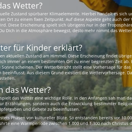
das Wetter?
aktuelle Zustand spürbarer Klimaelemente. Hierbei handelt es sich
Ort zu einem fixen Zeitpunkt. Auf diese Aspekte geht auch der W
rd. Diese Erscheinung spielt sich übrigens nur in der Troposphäre
Du Dich in die Atmosphäre bewegst, desto mehr nimmt das Wetter
er für Kinder erklärt?
en aktuellen Zustand am Himmel. Diese Erscheinung findet übrige
 sich immer an einem bestimmten Ort zu einer begrenzten Zeit ab. 
e Sonne scheinen. Der Wetterbericht stellt eine Vorhersage für d
en beeinflusst. Aus diesem Grund existiert die Wettervorhersage. D
stellen.
 das Wetter?
pielt das Wetter eine wichtige Rolle. In den Anfängen sah man da
 nur Erzählungen, sondern auch die Entwicklung bestimmter Relig
pfergaben und Gebete zu beeinflussen.
tets Phasen von kultureller Blüte. So entstanden bereits vor 10.
r führte eine Warmperiode zwischen 1.000 und 1.300 nach Christus