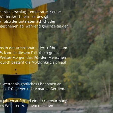
 um Niederschlag, Temperatur, Sonne,
etterbericht ein - er besagt
 - also der untersten Schicht der
geschehen ab, während gleichzeitig der
ns in der Atmosphäre, der Lufthülle um
Es kann in diesem Fall also regnen,
as Wetter Morgen dar. Für den Menschen
adurch besteht die Möglichkeit, sich auf
s Wetter als göttliches Phänomen an.
ionen. Früher versuchte man außerdem,
000 Jahren aufgrund einer Erderwärmung
 des Weiteren zu einem rasanten