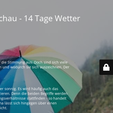
chau - 14 Tage Wetter
 die Stimmung aus. Doch sind sich viele
n und wodurch sie sich auszeichnen. Der
er sonnig. Es wird häufig auch das
zieren. Denn die beiden Begriffe werden
ngsverhältnisse stattfinden - so handelt
ima lässt sich hingegen über einen
icht.