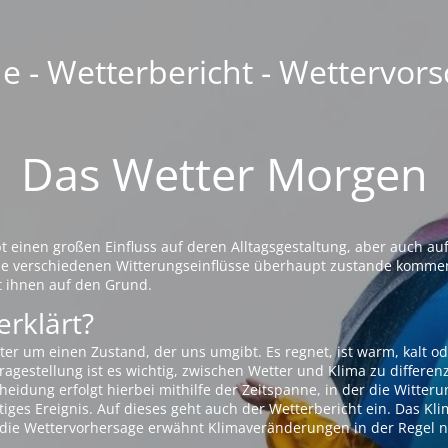
 - Wetterbericht - Wettervors
Das Wetter Morgen
einen großen Einfluss auf deren Alltagsgestaltung, aber auch auf
die verschiedenen Witterungseinflüsse überhaupt zustande komme
t ihnen auf den Grund.
erklärt?
ter um einen Zustand, der uns umgibt. Es regnet, ist warm, kalt od
agestellung ist es wichtig, zwischen Wetter und Klima zu differen
eidung erfolgt hierbei mithilfe der Zeitspanne, in der die Witteru
tiges Ereignis. Auf dieses geht auch der Wetterbericht ein. Das Kl
die Wettervorhersage erwähnt Klimaveränderungen in der Regel n