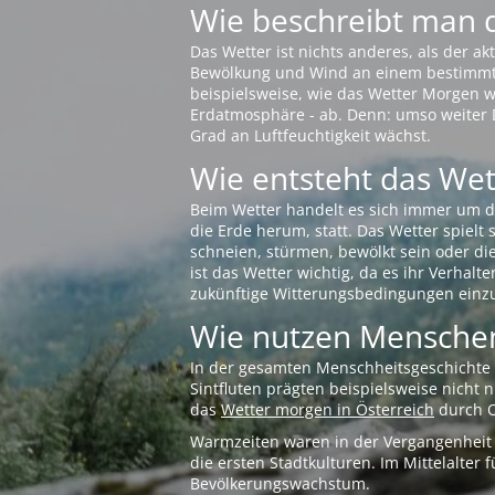
Wie beschreibt man 
Das Wetter ist nichts anderes, als der 
Bewölkung und Wind an einem bestimmten 
beispielsweise, wie das Wetter Morgen wi
Erdatmosphäre - ab. Denn: umso weiter 
Grad an Luftfeuchtigkeit wächst.
Wie entsteht das Wett
Beim Wetter handelt es sich immer um d
die Erde herum, statt. Das Wetter spielt
schneien, stürmen, bewölkt sein oder di
ist das Wetter wichtig, da es ihr Verhalt
zukünftige Witterungsbedingungen einzu
Wie nutzen Menschen
In der gesamten Menschheitsgeschichte s
Sintfluten prägten beispielsweise nicht
das
Wetter morgen in Österreich
durch O
Warmzeiten waren in der Vergangenheit s
die ersten Stadtkulturen. Im Mittelalte
Bevölkerungswachstum.