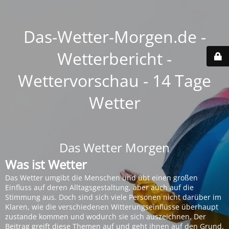
Das-Wetter-Morgen.de -
Wetterbericht -
Wettervorschau - 14 Tage
Wetter
Das Wetter Morgen
Was ist Wetter
Das Wetter umgibt die Menschen und übt einen großen
Einfluss auf deren Alltagsgestaltung, aber auch auf die
Stimmung aus. Doch sind sich viele Personen nicht darüber im
Klaren, wie die verschiedenen Witterungseinflüsse überhaupt
zustande kommen und wodurch sie sich auszeichnen. Der
Beitrag greift diese Themen auf und geht ihnen auf den Grund.