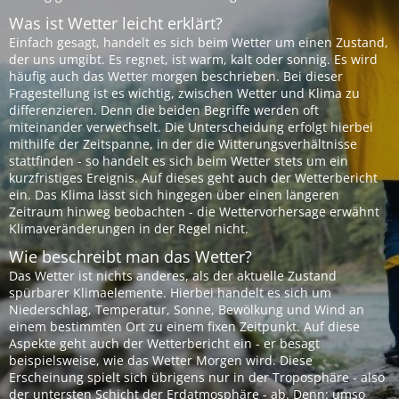
Was ist Wetter leicht erklärt?
Einfach gesagt, handelt es sich beim Wetter um einen Zustand,
der uns umgibt. Es regnet, ist warm, kalt oder sonnig. Es wird
häufig auch das Wetter morgen beschrieben. Bei dieser
Fragestellung ist es wichtig, zwischen Wetter und Klima zu
differenzieren. Denn die beiden Begriffe werden oft
miteinander verwechselt. Die Unterscheidung erfolgt hierbei
mithilfe der Zeitspanne, in der die Witterungsverhältnisse
stattfinden - so handelt es sich beim Wetter stets um ein
kurzfristiges Ereignis. Auf dieses geht auch der Wetterbericht
ein. Das Klima lässt sich hingegen über einen längeren
Zeitraum hinweg beobachten - die Wettervorhersage erwähnt
Klimaveränderungen in der Regel nicht.
Wie beschreibt man das Wetter?
Das Wetter ist nichts anderes, als der aktuelle Zustand
spürbarer Klimaelemente. Hierbei handelt es sich um
Niederschlag, Temperatur, Sonne, Bewölkung und Wind an
einem bestimmten Ort zu einem fixen Zeitpunkt. Auf diese
Aspekte geht auch der Wetterbericht ein - er besagt
beispielsweise, wie das Wetter Morgen wird. Diese
Erscheinung spielt sich übrigens nur in der Troposphäre - also
der untersten Schicht der Erdatmosphäre - ab. Denn: umso