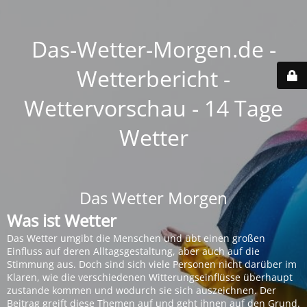
Das-Wetter-Morgen.de -
Wetterbericht -
Wettervorschau - 14 Tage
Wetter
Das Wetter Morgen
Was ist Wetter
Das Wetter umgibt die Menschen und übt einen großen
Einfluss auf deren Alltagsgestaltung, aber auch auf die
Stimmung aus. Doch sind sich viele Personen nicht darüber im
Klaren, wie die verschiedenen Witterungseinflüsse überhaupt
zustande kommen und wodurch sie sich auszeichnen. Der
Beitrag greift diese Themen auf und geht ihnen auf den Grund.