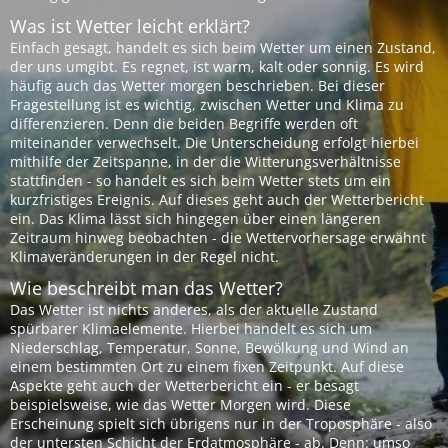
Was ist Wetter leicht erklärt?
Einfach gesagt, handelt es sich beim Wetter um einen Zustand,
der uns umgibt. Es regnet, ist warm, kalt oder sonnig. Es wird
häufig auch das Wetter morgen beschrieben. Bei dieser
Fragestellung ist es wichtig, zwischen Wetter und Klima zu
differenzieren. Denn die beiden Begriffe werden oft
miteinander verwechselt. Die Unterscheidung erfolgt hierbei
mithilfe der Zeitspanne, in der die Witterungsverhältnisse
stattfinden - so handelt es sich beim Wetter stets um ein
kurzfristiges Ereignis. Auf dieses geht auch der Wetterbericht
ein. Das Klima lässt sich hingegen über einen längeren
Zeitraum hinweg beobachten - die Wettervorhersage erwähnt
Klimaveränderungen in der Regel nicht.
Wie beschreibt man das Wetter?
Das Wetter ist nichts anderes, als der aktuelle Zustand
spürbarer Klimaelemente. Hierbei handelt es sich um
Niederschlag, Temperatur, Sonne, Bewölkung und Wind an
einem bestimmten Ort zu einem fixen Zeitpunkt. Auf diese
Aspekte geht auch der Wetterbericht ein - er besagt
beispielsweise, wie das Wetter Morgen wird. Diese
Erscheinung spielt sich übrigens nur in der Troposphäre - also
der untersten Schicht der Erdatmosphäre - ab. Denn: umso