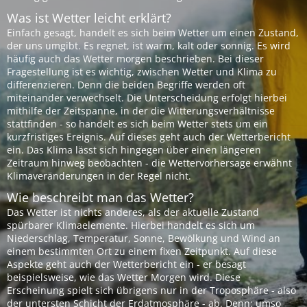
Was ist Wetter leicht erklärt?
Einfach gesagt, handelt es sich beim Wetter um einen Zustand,
der uns umgibt. Es regnet, ist warm, kalt oder sonnig. Es wird
häufig auch das Wetter morgen beschrieben. Bei dieser
Fragestellung ist es wichtig, zwischen Wetter und Klima zu
differenzieren. Denn die beiden Begriffe werden oft
miteinander verwechselt. Die Unterscheidung erfolgt hierbei
mithilfe der Zeitspanne, in der die Witterungsverhältnisse
stattfinden - so handelt es sich beim Wetter stets um ein
kurzfristiges Ereignis. Auf dieses geht auch der Wetterbericht
ein. Das Klima lässt sich hingegen über einen längeren
Zeitraum hinweg beobachten - die Wettervorhersage erwähnt
Klimaveränderungen in der Regel nicht.
Wie beschreibt man das Wetter?
Das Wetter ist nichts anderes, als der aktuelle Zustand
spürbarer Klimaelemente. Hierbei handelt es sich um
Niederschlag, Temperatur, Sonne, Bewölkung und Wind an
einem bestimmten Ort zu einem fixen Zeitpunkt. Auf diese
Aspekte geht auch der Wetterbericht ein - er besagt
beispielsweise, wie das Wetter Morgen wird. Diese
Erscheinung spielt sich übrigens nur in der Troposphäre - also
der untersten Schicht der Erdatmosphäre - ab. Denn: umso