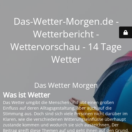
Das-Wetter-Morgen.de -
Wetterbericht -
Wettervorschau - 14 Tage
Wetter
Das Wetter Morgen
Was ist Wetter
Das Wetter umgibt die Menschen und übt einen großen
Einfluss auf deren Alltagsgestaltung, aber auch auf die
Stimmung aus. Doch sind sich viele Personen nicht darüber im
Klaren, wie die verschiedenen Witterungseinflüsse überhaupt
zustande kommen und wodurch sie sich auszeichnen. Der
Beitrag greift diese Themen auf und geht ihnen auf den Grund.