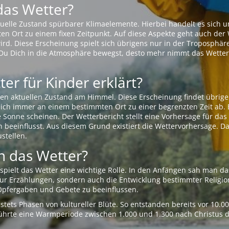
das Wetter?
aktuelle Zustand spürbarer Klimaelemente. Hierbei handelt es sich
Ort zu einem fixen Zeitpunkt. Auf diese Aspekte geht auch der W
rd. Diese Erscheinung spielt sich übrigens nur in der Troposphäre
Du Dich in die Atmosphäre bewegst, desto mehr nimmt das Wetter
er für Kinder erklärt?
en aktuellen Zustand am Himmel. Diese Erscheinung findet übrige
 sich immer an einem bestimmten Ort zu einer begrenzten Zeit ab. 
e Sonne scheinen. Der Wetterbericht stellt eine Vorhersage für d
en beeinflusst. Aus diesem Grund existiert die Wettervorhersage. D
stellen.
 das Wetter?
pielt das Wetter eine wichtige Rolle. In den Anfängen sah man da
 nur Erzählungen, sondern auch die Entwicklung bestimmter Relig
pfergaben und Gebete zu beeinflussen.
tets Phasen von kultureller Blüte. So entstanden bereits vor 10.
r führte eine Warmperiode zwischen 1.000 und 1.300 nach Christus