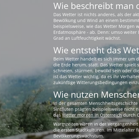
Wie beschreibt man 
Das Wetter ist nichts anderes, als der 
Bewölkung und Wind an einem bestimmten 
beispielsweise, wie das Wetter Morgen wi
Erdatmosphäre - ab. Denn: umso weiter 
Grad an Luftfeuchtigkeit wächst.
Wie entsteht das Wett
Beim Wetter handelt es sich immer um d
die Erde herum, statt. Das Wetter spielt
schneien, stürmen, bewölkt sein oder di
ist das Wetter wichtig, da es ihr Verhalt
zukünftige Witterungsbedingungen einzu
Wie nutzen Menschen
In der gesamten Menschheitsgeschichte s
Sintfluten prägten beispielsweise nicht
das
Wetter morgen in Österreich
durch O
Warmzeiten waren in der Vergangenheit s
die ersten Stadtkulturen. Im Mittelalte
Bevölkerungswachstum.