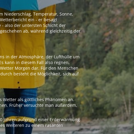
 um Niederschlag, Temperatur, Sonne,
etterbericht ein - er besagt
 - also der untersten Schicht der
geschehen ab, während gleichzeitig der
ns in der Atmosphäre, der Lufthülle um
Es kann in diesem Fall also regnen,
as Wetter Morgen dar. Für den Menschen
adurch besteht die Möglichkeit, sich auf
s Wetter als göttliches Phänomen an.
ionen. Früher versuchte man außerdem,
000 Jahren aufgrund einer Erderwärmung
 des Weiteren zu einem rasanten