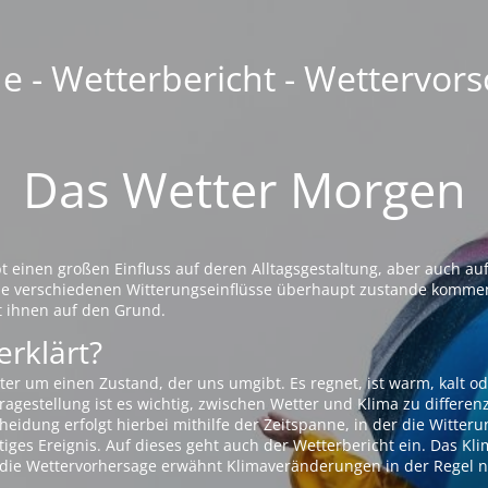
 - Wetterbericht - Wettervors
Das Wetter Morgen
einen großen Einfluss auf deren Alltagsgestaltung, aber auch auf
die verschiedenen Witterungseinflüsse überhaupt zustande komme
t ihnen auf den Grund.
erklärt?
ter um einen Zustand, der uns umgibt. Es regnet, ist warm, kalt od
agestellung ist es wichtig, zwischen Wetter und Klima zu differen
eidung erfolgt hierbei mithilfe der Zeitspanne, in der die Witteru
tiges Ereignis. Auf dieses geht auch der Wetterbericht ein. Das Kl
die Wettervorhersage erwähnt Klimaveränderungen in der Regel n