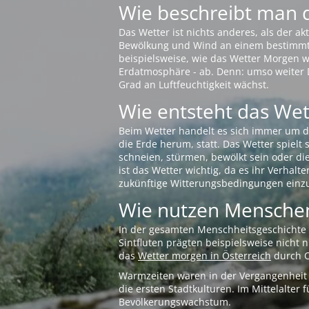
Wie beschreibt man 
Das Wetter ist nichts anderes, als der 
Bewölkung und Wind an einem bestimmten 
beispielsweise, wie das Wetter Morgen wi
Erdatmosphäre - ab. Denn: umso weiter 
Grad an Luftfeuchtigkeit wächst.
Wie entsteht das Wett
Beim Wetter handelt es sich immer um d
die Erde herum, statt. Das Wetter spielt
schneien, stürmen, bewölkt sein oder di
ist das Wetter wichtig, da es ihr Verhalt
zukünftige Witterungsbedingungen einzu
Wie nutzen Menschen
In der gesamten Menschheitsgeschichte s
Sintfluten prägten beispielsweise nicht
das
Wetter morgen in Österreich
durch O
Warmzeiten waren in der Vergangenheit s
die ersten Stadtkulturen. Im Mittelalte
Bevölkerungswachstum.