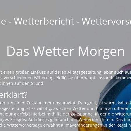
 - Wetterbericht - Wettervors
Das Wetter Morgen
einen großen Einfluss auf deren Alltagsgestaltung, aber auch auf
die verschiedenen Witterungseinflüsse überhaupt zustande komme
t ihnen auf den Grund.
erklärt?
ter um einen Zustand, der uns umgibt. Es regnet, ist warm, kalt od
agestellung ist es wichtig, zwischen Wetter und Klima zu differen
eidung erfolgt hierbei mithilfe der Zeitspanne, in der die Witteru
tiges Ereignis. Auf dieses geht auch der Wetterbericht ein. Das Kl
die Wettervorhersage erwähnt Klimaveränderungen in der Regel n