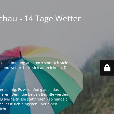
chau - 14 Tage Wetter
 die Stimmung aus. Doch sind sich viele
n und wodurch sie sich auszeichnen. Der
er sonnig. Es wird häufig auch das
zieren. Denn die beiden Begriffe werden
ngsverhältnisse stattfinden - so handelt
ima lässt sich hingegen über einen
icht.