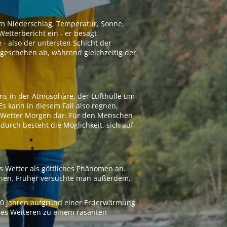
 um Niederschlag, Temperatur, Sonne,
etterbericht ein - er besagt
 - also der untersten Schicht der
geschehen ab, während gleichzeitig der
ns in der Atmosphäre, der Lufthülle um
Es kann in diesem Fall also regnen,
as Wetter Morgen dar. Für den Menschen
adurch besteht die Möglichkeit, sich auf
s Wetter als göttliches Phänomen an.
ionen. Früher versuchte man außerdem,
000 Jahren aufgrund einer Erderwärmung
 des Weiteren zu einem rasanten