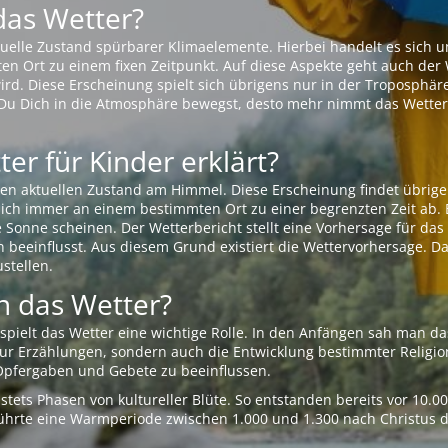
das Wetter?
aktuelle Zustand spürbarer Klimaelemente. Hierbei handelt es sich
Ort zu einem fixen Zeitpunkt. Auf diese Aspekte geht auch der W
rd. Diese Erscheinung spielt sich übrigens nur in der Troposphäre
Du Dich in die Atmosphäre bewegst, desto mehr nimmt das Wetter
er für Kinder erklärt?
en aktuellen Zustand am Himmel. Diese Erscheinung findet übrige
 sich immer an einem bestimmten Ort zu einer begrenzten Zeit ab. 
e Sonne scheinen. Der Wetterbericht stellt eine Vorhersage für d
en beeinflusst. Aus diesem Grund existiert die Wettervorhersage. D
stellen.
 das Wetter?
pielt das Wetter eine wichtige Rolle. In den Anfängen sah man da
 nur Erzählungen, sondern auch die Entwicklung bestimmter Relig
pfergaben und Gebete zu beeinflussen.
tets Phasen von kultureller Blüte. So entstanden bereits vor 10.
r führte eine Warmperiode zwischen 1.000 und 1.300 nach Christus