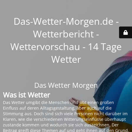
Das-Wetter-Morgen.de -
Wetterbericht -
Wettervorschau - 14 Tage
Wetter
Das Wetter Morgen
Was ist Wetter
Das Wetter umgibt die Menschen und übt einen großen
Einfluss auf deren Alltagsgestaltung, aber auch auf die
Stimmung aus. Doch sind sich viele Personen nicht darüber im
Klaren, wie die verschiedenen Witterungseinflüsse überhaupt
zustande kommen und wodurch sie sich auszeichnen. Der
Beitrag greift diese Themen auf und geht ihnen auf den Grund.