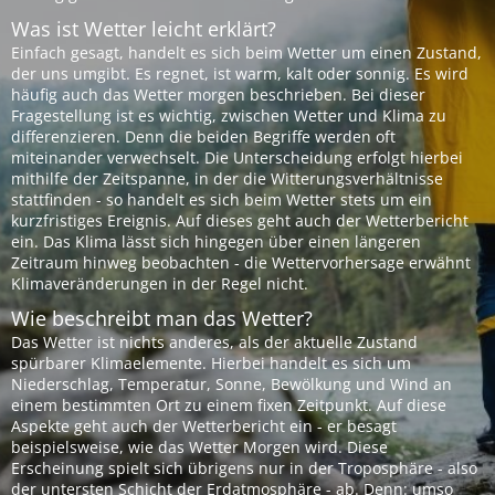
Was ist Wetter leicht erklärt?
Einfach gesagt, handelt es sich beim Wetter um einen Zustand,
der uns umgibt. Es regnet, ist warm, kalt oder sonnig. Es wird
häufig auch das Wetter morgen beschrieben. Bei dieser
Fragestellung ist es wichtig, zwischen Wetter und Klima zu
differenzieren. Denn die beiden Begriffe werden oft
miteinander verwechselt. Die Unterscheidung erfolgt hierbei
mithilfe der Zeitspanne, in der die Witterungsverhältnisse
stattfinden - so handelt es sich beim Wetter stets um ein
kurzfristiges Ereignis. Auf dieses geht auch der Wetterbericht
ein. Das Klima lässt sich hingegen über einen längeren
Zeitraum hinweg beobachten - die Wettervorhersage erwähnt
Klimaveränderungen in der Regel nicht.
Wie beschreibt man das Wetter?
Das Wetter ist nichts anderes, als der aktuelle Zustand
spürbarer Klimaelemente. Hierbei handelt es sich um
Niederschlag, Temperatur, Sonne, Bewölkung und Wind an
einem bestimmten Ort zu einem fixen Zeitpunkt. Auf diese
Aspekte geht auch der Wetterbericht ein - er besagt
beispielsweise, wie das Wetter Morgen wird. Diese
Erscheinung spielt sich übrigens nur in der Troposphäre - also
der untersten Schicht der Erdatmosphäre - ab. Denn: umso