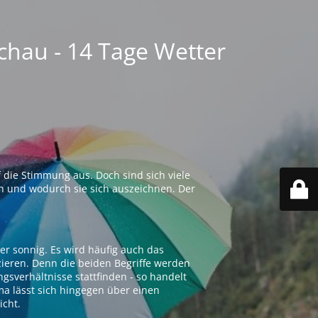
chau - 14 Tage Wetter
 die Stimmung aus. Doch sind sich viele
n und wodurch sie sich auszeichnen. Der
er sonnig. Es wird häufig auch das
zieren. Denn die beiden Begriffe werden
ngsverhältnisse stattfinden - so handelt
ima lässt sich hingegen über einen
icht.