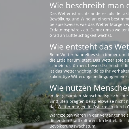
Wie beschreibt man 
Das Wetter ist nichts anderes, als der 
Bewölkung und Wind an einem bestimmten 
beispielsweise, wie das Wetter Morgen wi
Erdatmosphäre - ab. Denn: umso weiter 
Grad an Luftfeuchtigkeit wächst.
Wie entsteht das Wett
Beim Wetter handelt es sich immer um d
die Erde herum, statt. Das Wetter spielt
schneien, stürmen, bewölkt sein oder di
ist das Wetter wichtig, da es ihr Verhalt
zukünftige Witterungsbedingungen einzu
Wie nutzen Menschen
In der gesamten Menschheitsgeschichte s
Sintfluten prägten beispielsweise nicht
das
Wetter morgen in Österreich
durch O
Warmzeiten waren in der Vergangenheit s
die ersten Stadtkulturen. Im Mittelalte
Bevölkerungswachstum.