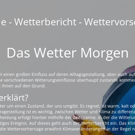
 - Wetterbericht - Wettervors
Das Wetter Morgen
einen großen Einfluss auf deren Alltagsgestaltung, aber auch auf
die verschiedenen Witterungseinflüsse überhaupt zustande komme
t ihnen auf den Grund.
erklärt?
ter um einen Zustand, der uns umgibt. Es regnet, ist warm, kalt od
agestellung ist es wichtig, zwischen Wetter und Klima zu differen
eidung erfolgt hierbei mithilfe der Zeitspanne, in der die Witteru
tiges Ereignis. Auf dieses geht auch der Wetterbericht ein. Das Kl
die Wettervorhersage erwähnt Klimaveränderungen in der Regel n