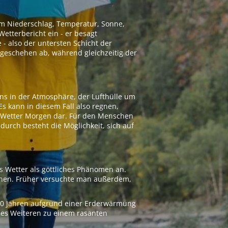
 um Niederschlag, Temperatur, Sonne,
etterbericht ein - er besagt
 - also der untersten Schicht der
geschehen ab, während gleichzeitig der
ns in der Atmosphäre, der Lufthülle um
Es kann in diesem Fall also regnen,
as Wetter Morgen dar. Für den Menschen
adurch besteht die Möglichkeit, sich auf
s Wetter als göttliches Phänomen an.
ionen. Früher versuchte man außerdem,
000 Jahren aufgrund einer Erderwärmung
 des Weiteren zu einem rasanten