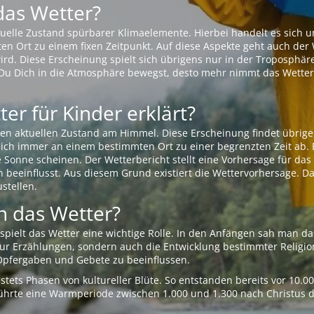
das Wetter?
aktuelle Zustand spürbarer Klimaelemente. Hierbei handelt es sich
Ort zu einem fixen Zeitpunkt. Auf diese Aspekte geht auch der W
rd. Diese Erscheinung spielt sich übrigens nur in der Troposphäre
Du Dich in die Atmosphäre bewegst, desto mehr nimmt das Wetter
er für Kinder erklärt?
en aktuellen Zustand am Himmel. Diese Erscheinung findet übrige
 sich immer an einem bestimmten Ort zu einer begrenzten Zeit ab. 
e Sonne scheinen. Der Wetterbericht stellt eine Vorhersage für d
en beeinflusst. Aus diesem Grund existiert die Wettervorhersage. D
stellen.
 das Wetter?
pielt das Wetter eine wichtige Rolle. In den Anfängen sah man da
 nur Erzählungen, sondern auch die Entwicklung bestimmter Relig
pfergaben und Gebete zu beeinflussen.
tets Phasen von kultureller Blüte. So entstanden bereits vor 10.
r führte eine Warmperiode zwischen 1.000 und 1.300 nach Christus