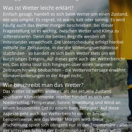
Was ist Wetter leicht erklärt?
Einfach gesagt, handelt es sich beim Wetter um einen Zustand,
der uns umgibt. Es regnet, ist warm, kalt oder sonnig. Es wird
häufig auch das Wetter morgen beschrieben. Bei dieser
Fragestellung ist es wichtig, zwischen Wetter und Klima zu
differenzieren. Denn die beiden Begriffe werden oft
miteinander verwechselt. Die Unterscheidung erfolgt hierbei
mithilfe der Zeitspanne, in der die Witterungsverhältnisse
stattfinden - so handelt es sich beim Wetter stets um ein
kurzfristiges Ereignis. Auf dieses geht auch der Wetterbericht
ein. Das Klima lässt sich hingegen über einen längeren
Zeitraum hinweg beobachten - die Wettervorhersage erwähnt
Klimaveränderungen in der Regel nicht.
Wie beschreibt man das Wetter?
Das Wetter ist nichts anderes, als der aktuelle Zustand
spürbarer Klimaelemente. Hierbei handelt es sich um
Niederschlag, Temperatur, Sonne, Bewölkung und Wind an
einem bestimmten Ort zu einem fixen Zeitpunkt. Auf diese
Aspekte geht auch der Wetterbericht ein - er besagt
beispielsweise, wie das Wetter Morgen wird. Diese
Erscheinung spielt sich übrigens nur in der Troposphäre - also
der untersten Schicht der Erdatmosphäre - ab. Denn: umso