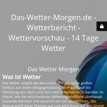
Das-Wetter-Morgen.de -
Wetterbericht -
Wettervorschau - 14 Tage
Wetter
Das Wetter Morgen
Was ist Wetter
Das Wetter umgibt die Menschen und übt einen großen
Einfluss auf deren Alltagsgestaltung, aber auch auf die
Stimmung aus. Doch sind sich viele Personen nicht darüber im
Klaren, wie die verschiedenen Witterungseinflüsse überhaupt
zustande kommen und wodurch sie sich auszeichnen. Der
Beitrag greift diese Themen auf und geht ihnen auf den Grund.