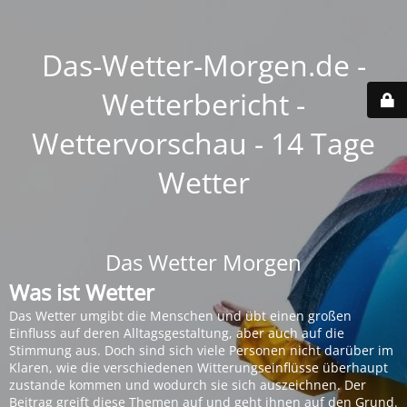
Das-Wetter-Morgen.de -
Wetterbericht -
Wettervorschau - 14 Tage
Wetter
Das Wetter Morgen
Was ist Wetter
Das Wetter umgibt die Menschen und übt einen großen
Einfluss auf deren Alltagsgestaltung, aber auch auf die
Stimmung aus. Doch sind sich viele Personen nicht darüber im
Klaren, wie die verschiedenen Witterungseinflüsse überhaupt
zustande kommen und wodurch sie sich auszeichnen. Der
Beitrag greift diese Themen auf und geht ihnen auf den Grund.