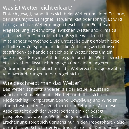
Was ist Wetter leicht erklärt?
Einfach gesagt, handelt es sich beim Wetter um einen Zustand,
der uns umgibt. Es regnet, ist warm, kalt oder sonnig. Es wird
häufig auch das Wetter morgen beschrieben. Bei dieser
Fragestellung ist es wichtig, zwischen Wetter und Klima zu
differenzieren. Denn die beiden Begriffe werden oft
miteinander verwechselt. Die Unterscheidung erfolgt hierbei
mithilfe der Zeitspanne, in der die Witterungsverhältnisse
stattfinden - so handelt es sich beim Wetter stets um ein
kurzfristiges Ereignis. Auf dieses geht auch der Wetterbericht
ein. Das Klima lässt sich hingegen über einen längeren
Zeitraum hinweg beobachten - die Wettervorhersage erwähnt
Klimaveränderungen in der Regel nicht.
Wie beschreibt man das Wetter?
Das Wetter ist nichts anderes, als der aktuelle Zustand
spürbarer Klimaelemente. Hierbei handelt es sich um
Niederschlag, Temperatur, Sonne, Bewölkung und Wind an
einem bestimmten Ort zu einem fixen Zeitpunkt. Auf diese
Aspekte geht auch der Wetterbericht ein - er besagt
beispielsweise, wie das Wetter Morgen wird. Diese
Erscheinung spielt sich übrigens nur in der Troposphäre - also
der untersten Schicht der Erdatmosphäre - ab. Denn: umso