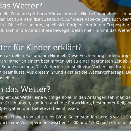
das Wetter?
aktuelle Zustand spürbarer Klimaelemente. Hierbei handelt es sich
Ort zu einem fixen Zeitpunkt. Auf diese Aspekte geht auch der W
rd. Diese Erscheinung spielt sich übrigens nur in der Troposphäre
Du Dich in die Atmosphäre bewegst, desto mehr nimmt das Wetter
er für Kinder erklärt?
en aktuellen Zustand am Himmel. Diese Erscheinung findet übrige
 sich immer an einem bestimmten Ort zu einer begrenzten Zeit ab. 
e Sonne scheinen. Der Wetterbericht stellt eine Vorhersage für d
en beeinflusst. Aus diesem Grund existiert die Wettervorhersage. D
stellen.
 das Wetter?
pielt das Wetter eine wichtige Rolle. In den Anfängen sah man da
 nur Erzählungen, sondern auch die Entwicklung bestimmter Relig
pfergaben und Gebete zu beeinflussen.
tets Phasen von kultureller Blüte. So entstanden bereits vor 10.
r führte eine Warmperiode zwischen 1.000 und 1.300 nach Christus