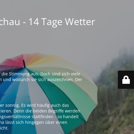
chau - 14 Tage Wetter
 die Stimmung aus. Doch sind sich viele
n und wodurch sie sich auszeichnen. Der
er sonnig. Es wird häufig auch das
zieren. Denn die beiden Begriffe werden
ngsverhältnisse stattfinden - so handelt
ima lässt sich hingegen über einen
icht.