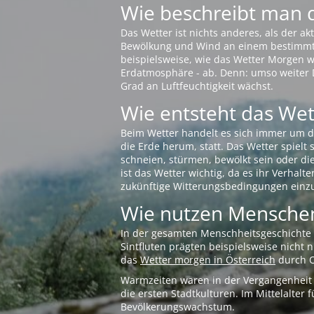
Wie beschreibt man 
Das Wetter ist nichts anderes, als der 
Bewölkung und Wind an einem bestimmten 
beispielsweise, wie das Wetter Morgen wi
Erdatmosphäre - ab. Denn: umso weiter 
Grad an Luftfeuchtigkeit wächst.
Wie entsteht das Wett
Beim Wetter handelt es sich immer um d
die Erde herum, statt. Das Wetter spielt
schneien, stürmen, bewölkt sein oder di
ist das Wetter wichtig, da es ihr Verhalt
zukünftige Witterungsbedingungen einzu
Wie nutzen Menschen
In der gesamten Menschheitsgeschichte s
Sintfluten prägten beispielsweise nicht
das
Wetter morgen in Österreich
durch O
Warmzeiten waren in der Vergangenheit s
die ersten Stadtkulturen. Im Mittelalte
Bevölkerungswachstum.