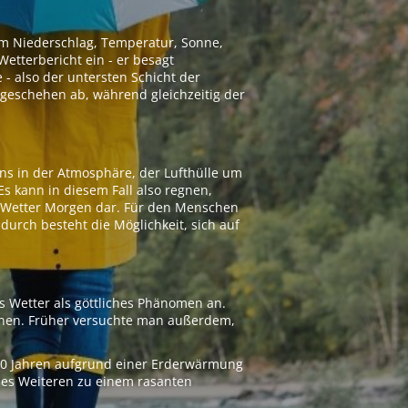
 um Niederschlag, Temperatur, Sonne,
etterbericht ein - er besagt
 - also der untersten Schicht der
geschehen ab, während gleichzeitig der
ns in der Atmosphäre, der Lufthülle um
Es kann in diesem Fall also regnen,
as Wetter Morgen dar. Für den Menschen
adurch besteht die Möglichkeit, sich auf
s Wetter als göttliches Phänomen an.
ionen. Früher versuchte man außerdem,
000 Jahren aufgrund einer Erderwärmung
 des Weiteren zu einem rasanten