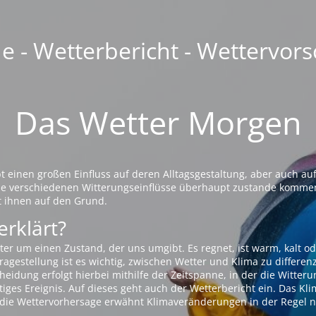
 - Wetterbericht - Wettervors
Das Wetter Morgen
einen großen Einfluss auf deren Alltagsgestaltung, aber auch auf
die verschiedenen Witterungseinflüsse überhaupt zustande komme
t ihnen auf den Grund.
erklärt?
ter um einen Zustand, der uns umgibt. Es regnet, ist warm, kalt od
agestellung ist es wichtig, zwischen Wetter und Klima zu differen
eidung erfolgt hierbei mithilfe der Zeitspanne, in der die Witteru
tiges Ereignis. Auf dieses geht auch der Wetterbericht ein. Das Kl
die Wettervorhersage erwähnt Klimaveränderungen in der Regel n