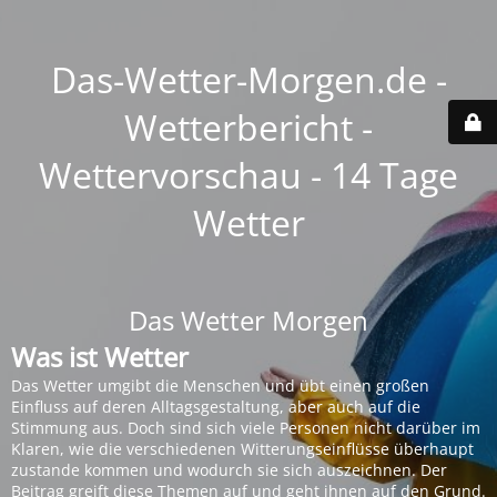
Das-Wetter-Morgen.de -
Wetterbericht -
Wettervorschau - 14 Tage
Wetter
Das Wetter Morgen
Was ist Wetter
Das Wetter umgibt die Menschen und übt einen großen
Einfluss auf deren Alltagsgestaltung, aber auch auf die
Stimmung aus. Doch sind sich viele Personen nicht darüber im
Klaren, wie die verschiedenen Witterungseinflüsse überhaupt
zustande kommen und wodurch sie sich auszeichnen. Der
Beitrag greift diese Themen auf und geht ihnen auf den Grund.