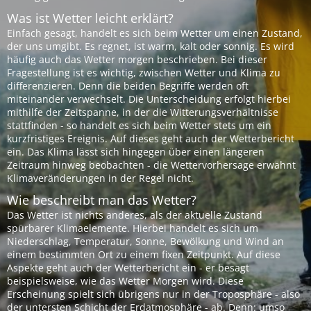
Was ist Wetter leicht erklärt?
Einfach gesagt, handelt es sich beim Wetter um einen Zustand,
der uns umgibt. Es regnet, ist warm, kalt oder sonnig. Es wird
häufig auch das Wetter morgen beschrieben. Bei dieser
Fragestellung ist es wichtig, zwischen Wetter und Klima zu
differenzieren. Denn die beiden Begriffe werden oft
miteinander verwechselt. Die Unterscheidung erfolgt hierbei
mithilfe der Zeitspanne, in der die Witterungsverhältnisse
stattfinden - so handelt es sich beim Wetter stets um ein
kurzfristiges Ereignis. Auf dieses geht auch der Wetterbericht
ein. Das Klima lässt sich hingegen über einen längeren
Zeitraum hinweg beobachten - die Wettervorhersage erwähnt
Klimaveränderungen in der Regel nicht.
Wie beschreibt man das Wetter?
Das Wetter ist nichts anderes, als der aktuelle Zustand
spürbarer Klimaelemente. Hierbei handelt es sich um
Niederschlag, Temperatur, Sonne, Bewölkung und Wind an
einem bestimmten Ort zu einem fixen Zeitpunkt. Auf diese
Aspekte geht auch der Wetterbericht ein - er besagt
beispielsweise, wie das Wetter Morgen wird. Diese
Erscheinung spielt sich übrigens nur in der Troposphäre - also
der untersten Schicht der Erdatmosphäre - ab. Denn: umso