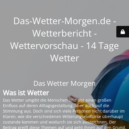
Das-Wetter-Morgen.de -
Wetterbericht -
Wettervorschau - 14 Tage
Wetter
Das Wetter Morgen
Was ist Wetter
Das Wetter umgibt die Menschen und übt einen großen
Einfluss auf deren Alltagsgestaltung, aber auch auf die
Stimmung aus. Doch sind sich viele Personen nicht darüber im
Klaren, wie die verschiedenen Witterungseinflüsse überhaupt
zustande kommen und wodurch sie sich auszeichnen. Der
Beitrag greift diese Themen auf und geht ihnen auf den Grund.