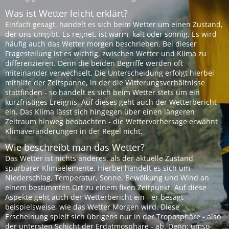
Was ist Wetter leicht erklärt?
Einfach gesagt, handelt es sich beim Wetter um einen Zustand,
der uns umgibt. Es regnet, ist warm, kalt oder sonnig. Es wird
häufig auch das Wetter morgen beschrieben. Bei dieser
Fragestellung ist es wichtig, zwischen Wetter und Klima zu
differenzieren. Denn die beiden Begriffe werden oft
miteinander verwechselt. Die Unterscheidung erfolgt hierbei
mithilfe der Zeitspanne, in der die Witterungsverhältnisse
stattfinden - so handelt es sich beim Wetter stets um ein
kurzfristiges Ereignis. Auf dieses geht auch der Wetterbericht
ein. Das Klima lässt sich hingegen über einen längeren
Zeitraum hinweg beobachten - die Wettervorhersage erwähnt
Klimaveränderungen in der Regel nicht.
Wie beschreibt man das Wetter?
Das Wetter ist nichts anderes, als der aktuelle Zustand
spürbarer Klimaelemente. Hierbei handelt es sich um
Niederschlag, Temperatur, Sonne, Bewölkung und Wind an
einem bestimmten Ort zu einem fixen Zeitpunkt. Auf diese
Aspekte geht auch der Wetterbericht ein - er besagt
beispielsweise, wie das Wetter Morgen wird. Diese
Erscheinung spielt sich übrigens nur in der Troposphäre - also
der untersten Schicht der Erdatmosphäre - ab. Denn: umso