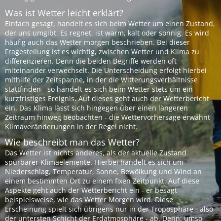
Was ist Wetter leicht erklärt?
Einfach gesagt, handelt es sich beim Wetter um einen Zustand,
der uns umgibt. Es regnet, ist warm, kalt oder sonnig. Es wird
häufig auch das Wetter morgen beschrieben. Bei dieser
Fragestellung ist es wichtig, zwischen Wetter und Klima zu
differenzieren. Denn die beiden Begriffe werden oft
miteinander verwechselt. Die Unterscheidung erfolgt hierbei
mithilfe der Zeitspanne, in der die Witterungsverhältnisse
stattfinden - so handelt es sich beim Wetter stets um ein
kurzfristiges Ereignis. Auf dieses geht auch der Wetterbericht
ein. Das Klima lässt sich hingegen über einen längeren
Zeitraum hinweg beobachten - die Wettervorhersage erwähnt
Klimaveränderungen in der Regel nicht.
Wie beschreibt man das Wetter?
Das Wetter ist nichts anderes, als der aktuelle Zustand
spürbarer Klimaelemente. Hierbei handelt es sich um
Niederschlag, Temperatur, Sonne, Bewölkung und Wind an
einem bestimmten Ort zu einem fixen Zeitpunkt. Auf diese
Aspekte geht auch der Wetterbericht ein - er besagt
beispielsweise, wie das Wetter Morgen wird. Diese
Erscheinung spielt sich übrigens nur in der Troposphäre - also
der untersten Schicht der Erdatmosphäre - ab. Denn: umso