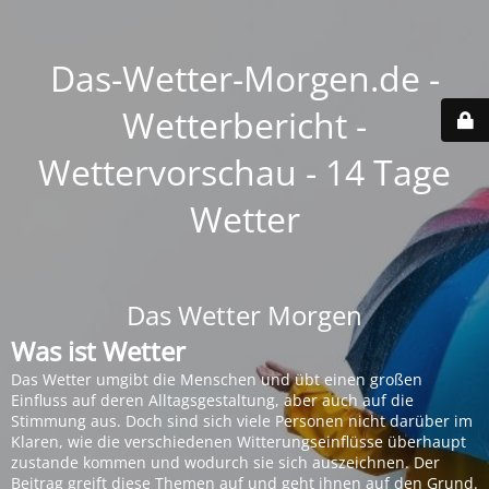
Das-Wetter-Morgen.de -
Wetterbericht -
Wettervorschau - 14 Tage
Wetter
Das Wetter Morgen
Was ist Wetter
Das Wetter umgibt die Menschen und übt einen großen
Einfluss auf deren Alltagsgestaltung, aber auch auf die
Stimmung aus. Doch sind sich viele Personen nicht darüber im
Klaren, wie die verschiedenen Witterungseinflüsse überhaupt
zustande kommen und wodurch sie sich auszeichnen. Der
Beitrag greift diese Themen auf und geht ihnen auf den Grund.