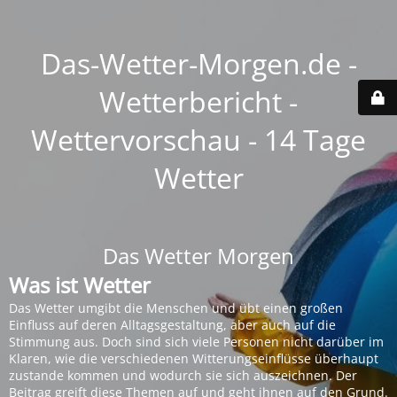
Das-Wetter-Morgen.de -
Wetterbericht -
Wettervorschau - 14 Tage
Wetter
Das Wetter Morgen
Was ist Wetter
Das Wetter umgibt die Menschen und übt einen großen
Einfluss auf deren Alltagsgestaltung, aber auch auf die
Stimmung aus. Doch sind sich viele Personen nicht darüber im
Klaren, wie die verschiedenen Witterungseinflüsse überhaupt
zustande kommen und wodurch sie sich auszeichnen. Der
Beitrag greift diese Themen auf und geht ihnen auf den Grund.