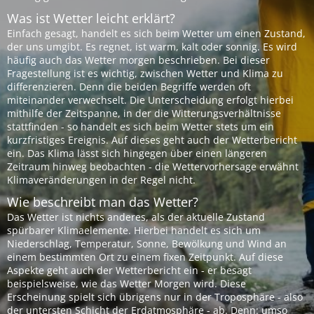
Was ist Wetter leicht erklärt?
Einfach gesagt, handelt es sich beim Wetter um einen Zustand,
der uns umgibt. Es regnet, ist warm, kalt oder sonnig. Es wird
häufig auch das Wetter morgen beschrieben. Bei dieser
Fragestellung ist es wichtig, zwischen Wetter und Klima zu
differenzieren. Denn die beiden Begriffe werden oft
miteinander verwechselt. Die Unterscheidung erfolgt hierbei
mithilfe der Zeitspanne, in der die Witterungsverhältnisse
stattfinden - so handelt es sich beim Wetter stets um ein
kurzfristiges Ereignis. Auf dieses geht auch der Wetterbericht
ein. Das Klima lässt sich hingegen über einen längeren
Zeitraum hinweg beobachten - die Wettervorhersage erwähnt
Klimaveränderungen in der Regel nicht.
Wie beschreibt man das Wetter?
Das Wetter ist nichts anderes, als der aktuelle Zustand
spürbarer Klimaelemente. Hierbei handelt es sich um
Niederschlag, Temperatur, Sonne, Bewölkung und Wind an
einem bestimmten Ort zu einem fixen Zeitpunkt. Auf diese
Aspekte geht auch der Wetterbericht ein - er besagt
beispielsweise, wie das Wetter Morgen wird. Diese
Erscheinung spielt sich übrigens nur in der Troposphäre - also
der untersten Schicht der Erdatmosphäre - ab. Denn: umso