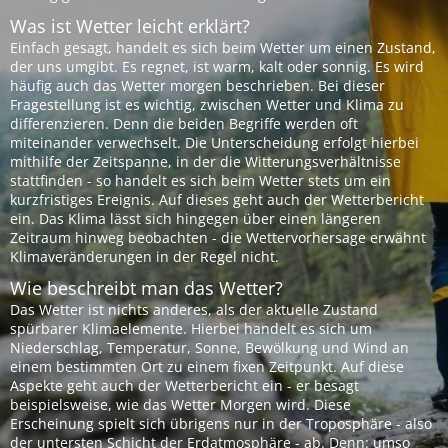
Was ist Wetter leicht erklärt?
Einfach gesagt, handelt es sich beim Wetter um einen Zustand,
der uns umgibt. Es regnet, ist warm, kalt oder sonnig. Es wird
häufig auch das Wetter morgen beschrieben. Bei dieser
Fragestellung ist es wichtig, zwischen Wetter und Klima zu
differenzieren. Denn die beiden Begriffe werden oft
miteinander verwechselt. Die Unterscheidung erfolgt hierbei
mithilfe der Zeitspanne, in der die Witterungsverhältnisse
stattfinden - so handelt es sich beim Wetter stets um ein
kurzfristiges Ereignis. Auf dieses geht auch der Wetterbericht
ein. Das Klima lässt sich hingegen über einen längeren
Zeitraum hinweg beobachten - die Wettervorhersage erwähnt
Klimaveränderungen in der Regel nicht.
Wie beschreibt man das Wetter?
Das Wetter ist nichts anderes, als der aktuelle Zustand
spürbarer Klimaelemente. Hierbei handelt es sich um
Niederschlag, Temperatur, Sonne, Bewölkung und Wind an
einem bestimmten Ort zu einem fixen Zeitpunkt. Auf diese
Aspekte geht auch der Wetterbericht ein - er besagt
beispielsweise, wie das Wetter Morgen wird. Diese
Erscheinung spielt sich übrigens nur in der Troposphäre - also
der untersten Schicht der Erdatmosphäre - ab. Denn: umso