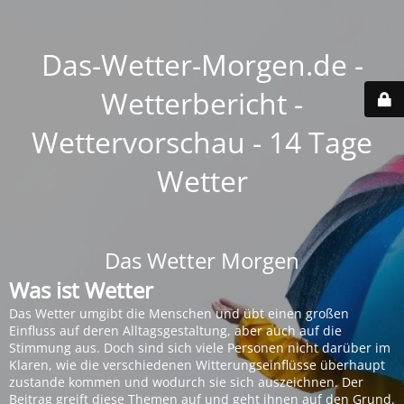
Das-Wetter-Morgen.de -
Wetterbericht -
Wettervorschau - 14 Tage
Wetter
Das Wetter Morgen
Was ist Wetter
Das Wetter umgibt die Menschen und übt einen großen
Einfluss auf deren Alltagsgestaltung, aber auch auf die
Stimmung aus. Doch sind sich viele Personen nicht darüber im
Klaren, wie die verschiedenen Witterungseinflüsse überhaupt
zustande kommen und wodurch sie sich auszeichnen. Der
Beitrag greift diese Themen auf und geht ihnen auf den Grund.