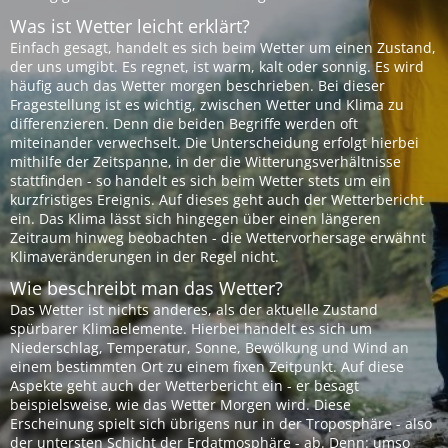
Was ist Wetter leicht erklärt?
Einfach gesagt, handelt es sich beim Wetter um einen Zustand,
der uns umgibt. Es regnet, ist warm, kalt oder sonnig. Es wird
häufig auch das Wetter morgen beschrieben. Bei dieser
Fragestellung ist es wichtig, zwischen Wetter und Klima zu
differenzieren. Denn die beiden Begriffe werden oft
miteinander verwechselt. Die Unterscheidung erfolgt hierbei
mithilfe der Zeitspanne, in der die Witterungsverhältnisse
stattfinden - so handelt es sich beim Wetter stets um ein
kurzfristiges Ereignis. Auf dieses geht auch der Wetterbericht
ein. Das Klima lässt sich hingegen über einen längeren
Zeitraum hinweg beobachten - die Wettervorhersage erwähnt
Klimaveränderungen in der Regel nicht.
Wie beschreibt man das Wetter?
Das Wetter ist nichts anderes, als der aktuelle Zustand
spürbarer Klimaelemente. Hierbei handelt es sich um
Niederschlag, Temperatur, Sonne, Bewölkung und Wind an
einem bestimmten Ort zu einem fixen Zeitpunkt. Auf diese
Aspekte geht auch der Wetterbericht ein - er besagt
beispielsweise, wie das Wetter Morgen wird. Diese
Erscheinung spielt sich übrigens nur in der Troposphäre - also
der untersten Schicht der Erdatmosphäre - ab. Denn: umso