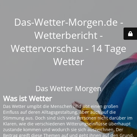
Das-Wetter-Morgen.de -
Wetterbericht -
Wettervorschau - 14 Tage
Wetter
Das Wetter Morgen
Was ist Wetter
Das Wetter umgibt die Menschen und übt einen großen
Einfluss auf deren Alltagsgestaltung, aber auch auf die
Stimmung aus. Doch sind sich viele Personen nicht darüber im
Klaren, wie die verschiedenen Witterungseinflüsse überhaupt
zustande kommen und wodurch sie sich auszeichnen. Der
Beitrag greift diese Themen auf und geht ihnen auf den Grund.