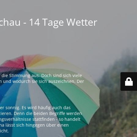
chau - 14 Tage Wetter
 die Stimmung aus. Doch sind sich viele
n und wodurch sie sich auszeichnen. Der
er sonnig. Es wird häufig auch das
zieren. Denn die beiden Begriffe werden
ngsverhältnisse stattfinden - so handelt
ima lässt sich hingegen über einen
icht.