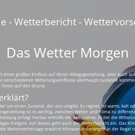
 - Wetterbericht - Wettervors
Das Wetter Morgen
einen großen Einfluss auf deren Alltagsgestaltung, aber auch auf
die verschiedenen Witterungseinflüsse überhaupt zustande komme
t ihnen auf den Grund.
erklärt?
ter um einen Zustand, der uns umgibt. Es regnet, ist warm, kalt od
agestellung ist es wichtig, zwischen Wetter und Klima zu differen
eidung erfolgt hierbei mithilfe der Zeitspanne, in der die Witteru
tiges Ereignis. Auf dieses geht auch der Wetterbericht ein. Das Kl
die Wettervorhersage erwähnt Klimaveränderungen in der Regel n