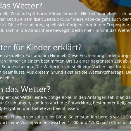
das Wetter?
aktuelle Zustand spürbarer Klimaelemente. Hierbei handelt es sich
Ort zu einem fixen Zeitpunkt. Auf diese Aspekte geht auch der W
rd. Diese Erscheinung spielt sich übrigens nur in der Troposphäre
Du Dich in die Atmosphäre bewegst, desto mehr nimmt das Wetter
er für Kinder erklärt?
en aktuellen Zustand am Himmel. Diese Erscheinung findet übrige
 sich immer an einem bestimmten Ort zu einer begrenzten Zeit ab. 
e Sonne scheinen. Der Wetterbericht stellt eine Vorhersage für d
en beeinflusst. Aus diesem Grund existiert die Wettervorhersage. D
stellen.
 das Wetter?
pielt das Wetter eine wichtige Rolle. In den Anfängen sah man da
 nur Erzählungen, sondern auch die Entwicklung bestimmter Relig
pfergaben und Gebete zu beeinflussen.
tets Phasen von kultureller Blüte. So entstanden bereits vor 10.
r führte eine Warmperiode zwischen 1.000 und 1.300 nach Christus