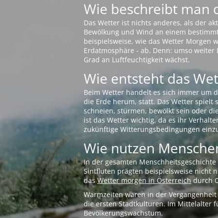
Wie beschreibt man 
Das Wetter ist nichts anderes, als der 
Bewölkung und Wind an einem bestimmten 
beispielsweise, wie das Wetter Morgen wi
Erdatmosphäre - ab. Denn: umso weiter 
Grad an Luftfeuchtigkeit wächst.
Wie entsteht das Wett
Beim Wetter handelt es sich immer um d
die Erde herum, statt. Das Wetter spielt
schneien, stürmen, bewölkt sein oder di
ist das Wetter wichtig, da es ihr Verhalt
zukünftige Witterungsbedingungen einzu
Wie nutzen Menschen
In der gesamten Menschheitsgeschichte s
Sintfluten prägten beispielsweise nicht
das
Wetter morgen in Österreich
durch O
Warmzeiten waren in der Vergangenheit s
die ersten Stadtkulturen. Im Mittelalte
Bevölkerungswachstum.