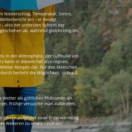
 um Niederschlag, Temperatur, Sonne,
etterbericht ein - er besagt
 - also der untersten Schicht der
geschehen ab, während gleichzeitig der
ns in der Atmosphäre, der Lufthülle um
Es kann in diesem Fall also regnen,
as Wetter Morgen dar. Für den Menschen
adurch besteht die Möglichkeit, sich auf
s Wetter als göttliches Phänomen an.
ionen. Früher versuchte man außerdem,
000 Jahren aufgrund einer Erderwärmung
 des Weiteren zu einem rasanten