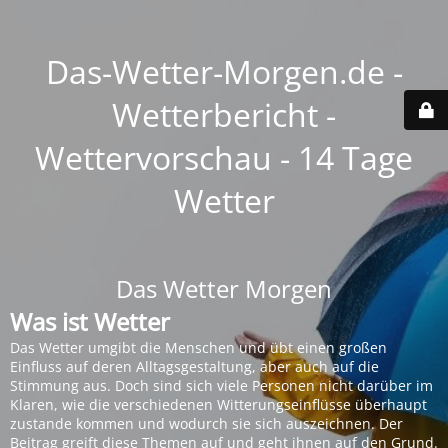
Das-Wetter-Morgen.de -
Wetterbericht -
Wettervorschau - 14 Tage
Wetter
Das Wetter Morgen
Was ist Wetter
Das Wetter umgibt die Menschen und übt einen großen
Einfluss auf deren Alltagsgestaltung, aber auch auf die
Stimmung aus. Doch sind sich viele Personen nicht darüber im
Klaren, wie die verschiedenen Witterungseinflüsse überhaupt
zustande kommen und wodurch sie sich auszeichnen. Der
Beitrag greift diese Themen auf und geht ihnen auf den Grund.