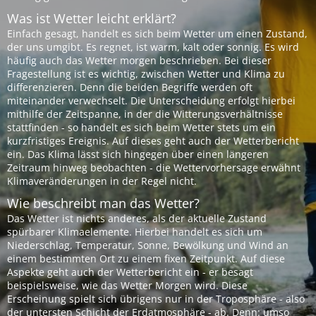
Was ist Wetter leicht erklärt?
Einfach gesagt, handelt es sich beim Wetter um einen Zustand,
der uns umgibt. Es regnet, ist warm, kalt oder sonnig. Es wird
häufig auch das Wetter morgen beschrieben. Bei dieser
Fragestellung ist es wichtig, zwischen Wetter und Klima zu
differenzieren. Denn die beiden Begriffe werden oft
miteinander verwechselt. Die Unterscheidung erfolgt hierbei
mithilfe der Zeitspanne, in der die Witterungsverhältnisse
stattfinden - so handelt es sich beim Wetter stets um ein
kurzfristiges Ereignis. Auf dieses geht auch der Wetterbericht
ein. Das Klima lässt sich hingegen über einen längeren
Zeitraum hinweg beobachten - die Wettervorhersage erwähnt
Klimaveränderungen in der Regel nicht.
Wie beschreibt man das Wetter?
Das Wetter ist nichts anderes, als der aktuelle Zustand
spürbarer Klimaelemente. Hierbei handelt es sich um
Niederschlag, Temperatur, Sonne, Bewölkung und Wind an
einem bestimmten Ort zu einem fixen Zeitpunkt. Auf diese
Aspekte geht auch der Wetterbericht ein - er besagt
beispielsweise, wie das Wetter Morgen wird. Diese
Erscheinung spielt sich übrigens nur in der Troposphäre - also
der untersten Schicht der Erdatmosphäre - ab. Denn: umso