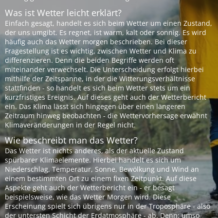
Was ist Wetter leicht erklärt?
Einfach gesagt, handelt es sich beim Wetter um einen Zustand,
der uns umgibt. Es regnet, ist warm, kalt oder sonnig. Es wird
häufig auch das Wetter morgen beschrieben. Bei dieser
Fragestellung ist es wichtig, zwischen Wetter und Klima zu
differenzieren. Denn die beiden Begriffe werden oft
miteinander verwechselt. Die Unterscheidung erfolgt hierbei
mithilfe der Zeitspanne, in der die Witterungsverhältnisse
stattfinden - so handelt es sich beim Wetter stets um ein
kurzfristiges Ereignis. Auf dieses geht auch der Wetterbericht
ein. Das Klima lässt sich hingegen über einen längeren
Zeitraum hinweg beobachten - die Wettervorhersage erwähnt
Klimaveränderungen in der Regel nicht.
Wie beschreibt man das Wetter?
Das Wetter ist nichts anderes, als der aktuelle Zustand
spürbarer Klimaelemente. Hierbei handelt es sich um
Niederschlag, Temperatur, Sonne, Bewölkung und Wind an
einem bestimmten Ort zu einem fixen Zeitpunkt. Auf diese
Aspekte geht auch der Wetterbericht ein - er besagt
beispielsweise, wie das Wetter Morgen wird. Diese
Erscheinung spielt sich übrigens nur in der Troposphäre - also
der untersten Schicht der Erdatmosphäre - ab. Denn: umso