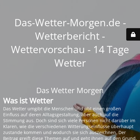
Das-Wetter-Morgen.de -
Wetterbericht -
Wettervorschau - 14 Tage
Wetter
Das Wetter Morgen
Was ist Wetter
Das Wetter umgibt die Menschen und übt einen großen
Einfluss auf deren Alltagsgestaltung, aber auch auf die
Stimmung aus. Doch sind sich viele Personen nicht darüber im
Klaren, wie die verschiedenen Witterungseinflüsse überhaupt
zustande kommen und wodurch sie sich auszeichnen. Der
Beitrag greift diese Themen auf und geht ihnen auf den Grund.