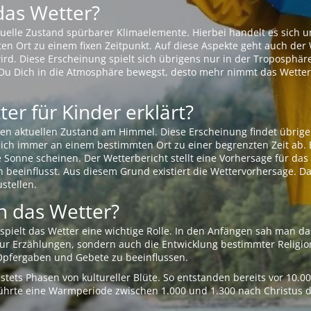
das Wetter?
aktuelle Zustand spürbarer Klimaelemente. Hierbei handelt es sich
Ort zu einem fixen Zeitpunkt. Auf diese Aspekte geht auch der W
rd. Diese Erscheinung spielt sich übrigens nur in der Troposphäre
Du Dich in die Atmosphäre bewegst, desto mehr nimmt das Wetter
er für Kinder erklärt?
en aktuellen Zustand am Himmel. Diese Erscheinung findet übrige
 sich immer an einem bestimmten Ort zu einer begrenzten Zeit ab. 
e Sonne scheinen. Der Wetterbericht stellt eine Vorhersage für d
en beeinflusst. Aus diesem Grund existiert die Wettervorhersage. D
stellen.
 das Wetter?
pielt das Wetter eine wichtige Rolle. In den Anfängen sah man da
 nur Erzählungen, sondern auch die Entwicklung bestimmter Relig
pfergaben und Gebete zu beeinflussen.
tets Phasen von kultureller Blüte. So entstanden bereits vor 10.
r führte eine Warmperiode zwischen 1.000 und 1.300 nach Christus