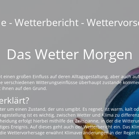
 - Wetterbericht - Wettervors
Das Wetter Morgen
einen großen Einfluss auf deren Alltagsgestaltung, aber auch auf
die verschiedenen Witterungseinflüsse überhaupt zustande komme
t ihnen auf den Grund.
erklärt?
ter um einen Zustand, der uns umgibt. Es regnet, ist warm, kalt od
agestellung ist es wichtig, zwischen Wetter und Klima zu differen
eidung erfolgt hierbei mithilfe der Zeitspanne, in der die Witteru
tiges Ereignis. Auf dieses geht auch der Wetterbericht ein. Das Kl
die Wettervorhersage erwähnt Klimaveränderungen in der Regel n