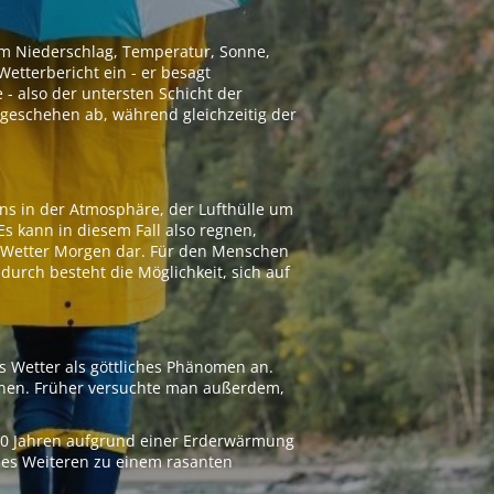
 um Niederschlag, Temperatur, Sonne,
etterbericht ein - er besagt
 - also der untersten Schicht der
geschehen ab, während gleichzeitig der
ns in der Atmosphäre, der Lufthülle um
Es kann in diesem Fall also regnen,
as Wetter Morgen dar. Für den Menschen
adurch besteht die Möglichkeit, sich auf
s Wetter als göttliches Phänomen an.
ionen. Früher versuchte man außerdem,
000 Jahren aufgrund einer Erderwärmung
 des Weiteren zu einem rasanten