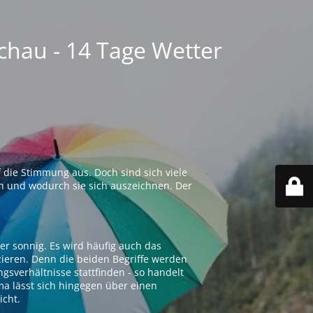
chau - 14 Tage Wetter
 die Stimmung aus. Doch sind sich viele
n und wodurch sie sich auszeichnen. Der
er sonnig. Es wird häufig auch das
zieren. Denn die beiden Begriffe werden
ngsverhältnisse stattfinden - so handelt
ima lässt sich hingegen über einen
icht.