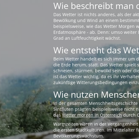
Wie beschreibt man 
Das Wetter ist nichts anderes, als der 
Bewölkung und Wind an einem bestimmten 
beispielsweise, wie das Wetter Morgen wi
Erdatmosphäre - ab. Denn: umso weiter 
Grad an Luftfeuchtigkeit wächst.
Wie entsteht das Wett
Beim Wetter handelt es sich immer um d
die Erde herum, statt. Das Wetter spielt
schneien, stürmen, bewölkt sein oder di
ist das Wetter wichtig, da es ihr Verhalt
zukünftige Witterungsbedingungen einzu
Wie nutzen Menschen
In der gesamten Menschheitsgeschichte s
Sintfluten prägten beispielsweise nicht
das
Wetter morgen in Österreich
durch O
Warmzeiten waren in der Vergangenheit s
die ersten Stadtkulturen. Im Mittelalte
Bevölkerungswachstum.