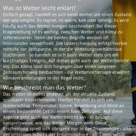
Was ist Wetter leicht erklärt?
Einfach gesagt, handelt es sich beim Wetter um einen Zustand,
der uns umgibt. Es regnet, ist warm, kalt oder sonnig. Es wird
häufig auch das Wetter morgen beschrieben. Bei dieser
Fragestellung ist es wichtig, zwischen Wetter und Klima zu
differenzieren. Denn die beiden Begriffe werden oft
miteinander verwechselt. Die Unterscheidung erfolgt hierbei
mithilfe der Zeitspanne, in der die Witterungsverhältnisse
stattfinden - so handelt es sich beim Wetter stets um ein
kurzfristiges Ereignis. Auf dieses geht auch der Wetterbericht
ein. Das Klima lässt sich hingegen über einen längeren
Zeitraum hinweg beobachten - die Wettervorhersage erwähnt
Klimaveränderungen in der Regel nicht.
Wie beschreibt man das Wetter?
Das Wetter ist nichts anderes, als der aktuelle Zustand
spürbarer Klimaelemente. Hierbei handelt es sich um
Niederschlag, Temperatur, Sonne, Bewölkung und Wind an
einem bestimmten Ort zu einem fixen Zeitpunkt. Auf diese
Aspekte geht auch der Wetterbericht ein - er besagt
beispielsweise, wie das Wetter Morgen wird. Diese
Erscheinung spielt sich übrigens nur in der Troposphäre - also
der untersten Schicht der Erdatmosphäre - ab. Denn: umso