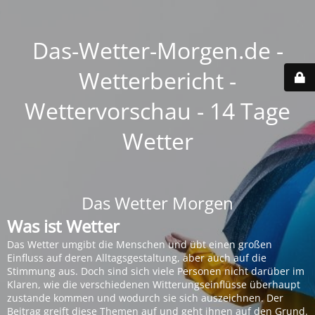
Das-Wetter-Morgen.de -
Wetterbericht -
Wettervorschau - 14 Tage
Wetter
Das Wetter Morgen
Was ist Wetter
Das Wetter umgibt die Menschen und übt einen großen
Einfluss auf deren Alltagsgestaltung, aber auch auf die
Stimmung aus. Doch sind sich viele Personen nicht darüber im
Klaren, wie die verschiedenen Witterungseinflüsse überhaupt
zustande kommen und wodurch sie sich auszeichnen. Der
Beitrag greift diese Themen auf und geht ihnen auf den Grund.