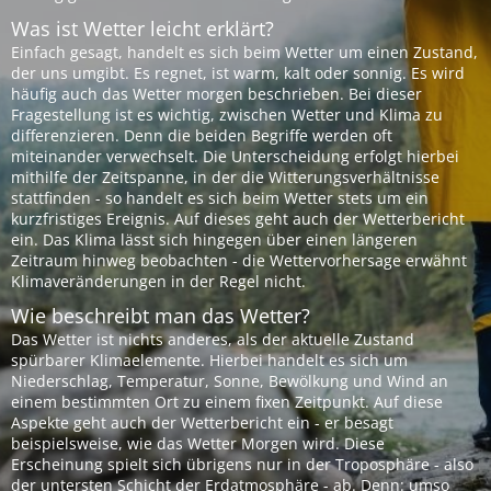
Was ist Wetter leicht erklärt?
Einfach gesagt, handelt es sich beim Wetter um einen Zustand,
der uns umgibt. Es regnet, ist warm, kalt oder sonnig. Es wird
häufig auch das Wetter morgen beschrieben. Bei dieser
Fragestellung ist es wichtig, zwischen Wetter und Klima zu
differenzieren. Denn die beiden Begriffe werden oft
miteinander verwechselt. Die Unterscheidung erfolgt hierbei
mithilfe der Zeitspanne, in der die Witterungsverhältnisse
stattfinden - so handelt es sich beim Wetter stets um ein
kurzfristiges Ereignis. Auf dieses geht auch der Wetterbericht
ein. Das Klima lässt sich hingegen über einen längeren
Zeitraum hinweg beobachten - die Wettervorhersage erwähnt
Klimaveränderungen in der Regel nicht.
Wie beschreibt man das Wetter?
Das Wetter ist nichts anderes, als der aktuelle Zustand
spürbarer Klimaelemente. Hierbei handelt es sich um
Niederschlag, Temperatur, Sonne, Bewölkung und Wind an
einem bestimmten Ort zu einem fixen Zeitpunkt. Auf diese
Aspekte geht auch der Wetterbericht ein - er besagt
beispielsweise, wie das Wetter Morgen wird. Diese
Erscheinung spielt sich übrigens nur in der Troposphäre - also
der untersten Schicht der Erdatmosphäre - ab. Denn: umso