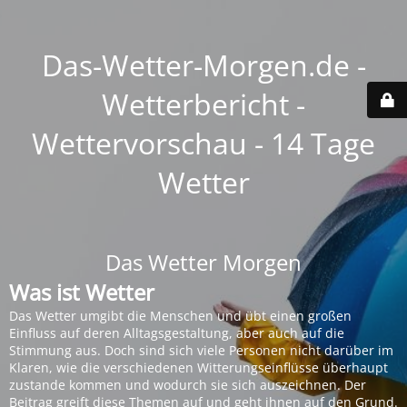
Das-Wetter-Morgen.de -
Wetterbericht -
Wettervorschau - 14 Tage
Wetter
Das Wetter Morgen
Was ist Wetter
Das Wetter umgibt die Menschen und übt einen großen
Einfluss auf deren Alltagsgestaltung, aber auch auf die
Stimmung aus. Doch sind sich viele Personen nicht darüber im
Klaren, wie die verschiedenen Witterungseinflüsse überhaupt
zustande kommen und wodurch sie sich auszeichnen. Der
Beitrag greift diese Themen auf und geht ihnen auf den Grund.