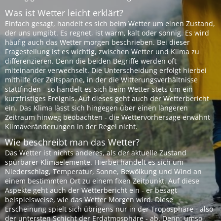
Was ist Wetter leicht erklärt?
Einfach gesagt, handelt es sich beim Wetter um einen Zustand,
der uns umgibt. Es regnet, ist warm, kalt oder sonnig. Es wird
häufig auch das Wetter morgen beschrieben. Bei dieser
Fragestellung ist es wichtig, zwischen Wetter und Klima zu
differenzieren. Denn die beiden Begriffe werden oft
miteinander verwechselt. Die Unterscheidung erfolgt hierbei
mithilfe der Zeitspanne, in der die Witterungsverhältnisse
stattfinden - so handelt es sich beim Wetter stets um ein
kurzfristiges Ereignis. Auf dieses geht auch der Wetterbericht
ein. Das Klima lässt sich hingegen über einen längeren
Zeitraum hinweg beobachten - die Wettervorhersage erwähnt
Klimaveränderungen in der Regel nicht.
Wie beschreibt man das Wetter?
Das Wetter ist nichts anderes, als der aktuelle Zustand
spürbarer Klimaelemente. Hierbei handelt es sich um
Niederschlag, Temperatur, Sonne, Bewölkung und Wind an
einem bestimmten Ort zu einem fixen Zeitpunkt. Auf diese
Aspekte geht auch der Wetterbericht ein - er besagt
beispielsweise, wie das Wetter Morgen wird. Diese
Erscheinung spielt sich übrigens nur in der Troposphäre - also
der untersten Schicht der Erdatmosphäre - ab. Denn: umso