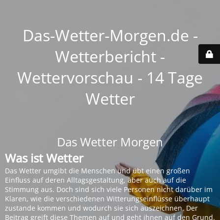
Das-Wetter-Morgen.de -
Wetterbericht -
Wettervorschau - 14 Tage
Wetter
Das Wetter Morgen
Was ist Wetter
Das Wetter umgibt die Menschen und übt einen großen
Einfluss auf deren Alltagsgestaltung, aber auch auf die
Stimmung aus. Doch sind sich viele Personen nicht darüber im
Klaren, wie die verschiedenen Witterungseinflüsse überhaupt
zustande kommen und wodurch sie sich auszeichnen. Der
Beitrag greift diese Themen auf und geht ihnen auf den Grund.