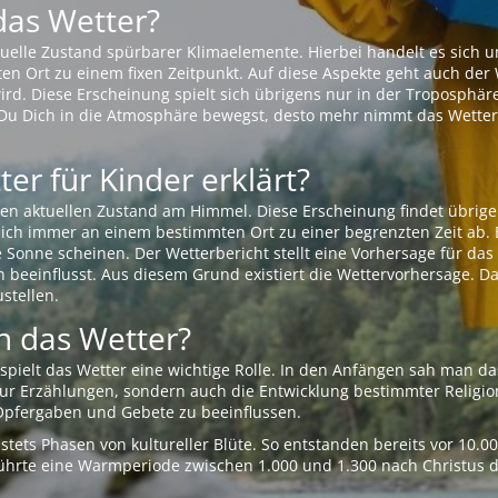
das Wetter?
aktuelle Zustand spürbarer Klimaelemente. Hierbei handelt es sich
Ort zu einem fixen Zeitpunkt. Auf diese Aspekte geht auch der W
rd. Diese Erscheinung spielt sich übrigens nur in der Troposphäre
Du Dich in die Atmosphäre bewegst, desto mehr nimmt das Wetter
er für Kinder erklärt?
en aktuellen Zustand am Himmel. Diese Erscheinung findet übrige
 sich immer an einem bestimmten Ort zu einer begrenzten Zeit ab. 
e Sonne scheinen. Der Wetterbericht stellt eine Vorhersage für d
en beeinflusst. Aus diesem Grund existiert die Wettervorhersage. D
stellen.
 das Wetter?
pielt das Wetter eine wichtige Rolle. In den Anfängen sah man da
 nur Erzählungen, sondern auch die Entwicklung bestimmter Relig
pfergaben und Gebete zu beeinflussen.
tets Phasen von kultureller Blüte. So entstanden bereits vor 10.
r führte eine Warmperiode zwischen 1.000 und 1.300 nach Christus