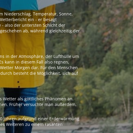
 um Niederschlag, Temperatur, Sonne,
etterbericht ein - er besagt
 - also der untersten Schicht der
geschehen ab, während gleichzeitig der
ns in der Atmosphäre, der Lufthülle um
Es kann in diesem Fall also regnen,
as Wetter Morgen dar. Für den Menschen
adurch besteht die Möglichkeit, sich auf
s Wetter als göttliches Phänomen an.
ionen. Früher versuchte man außerdem,
000 Jahren aufgrund einer Erderwärmung
 des Weiteren zu einem rasanten