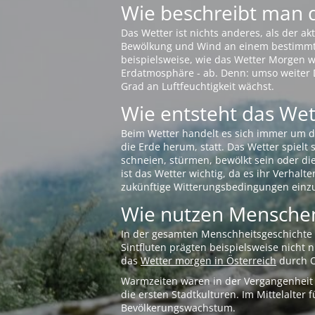
Wie beschreibt man 
Das Wetter ist nichts anderes, als der 
Bewölkung und Wind an einem bestimmten 
beispielsweise, wie das Wetter Morgen wi
Erdatmosphäre - ab. Denn: umso weiter 
Grad an Luftfeuchtigkeit wächst.
Wie entsteht das Wett
Beim Wetter handelt es sich immer um d
die Erde herum, statt. Das Wetter spielt
schneien, stürmen, bewölkt sein oder di
ist das Wetter wichtig, da es ihr Verhalt
zukünftige Witterungsbedingungen einzu
Wie nutzen Menschen
In der gesamten Menschheitsgeschichte s
Sintfluten prägten beispielsweise nicht
das
Wetter morgen in Österreich
durch O
Warmzeiten waren in der Vergangenheit s
die ersten Stadtkulturen. Im Mittelalte
Bevölkerungswachstum.