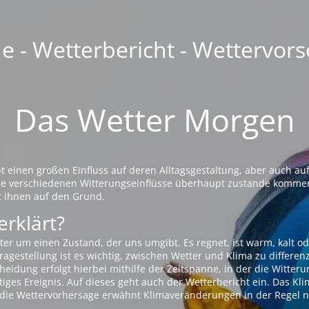
 - Wetterbericht - Wettervors
Das Wetter Morgen
einen großen Einfluss auf deren Alltagsgestaltung, aber auch auf
die verschiedenen Witterungseinflüsse überhaupt zustande komme
t ihnen auf den Grund.
erklärt?
ter um einen Zustand, der uns umgibt. Es regnet, ist warm, kalt od
agestellung ist es wichtig, zwischen Wetter und Klima zu differen
eidung erfolgt hierbei mithilfe der Zeitspanne, in der die Witteru
tiges Ereignis. Auf dieses geht auch der Wetterbericht ein. Das Kl
die Wettervorhersage erwähnt Klimaveränderungen in der Regel n