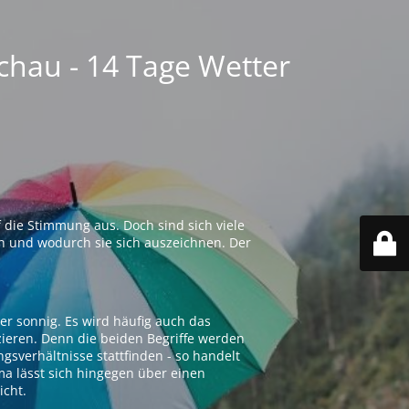
chau - 14 Tage Wetter
 die Stimmung aus. Doch sind sich viele
n und wodurch sie sich auszeichnen. Der
er sonnig. Es wird häufig auch das
zieren. Denn die beiden Begriffe werden
ngsverhältnisse stattfinden - so handelt
ima lässt sich hingegen über einen
icht.