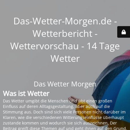
Das-Wetter-Morgen.de -
Wetterbericht -
Wettervorschau - 14 Tage
Wetter
Das Wetter Morgen
Was ist Wetter
Das Wetter umgibt die Menschen und übt einen großen
Einfluss auf deren Alltagsgestaltung, aber auch auf die
Stimmung aus. Doch sind sich viele Personen nicht darüber im
Klaren, wie die verschiedenen Witterungseinflüsse überhaupt
zustande kommen und wodurch sie sich auszeichnen. Der
Beitrag greift diese Themen auf und geht ihnen auf den Grund.