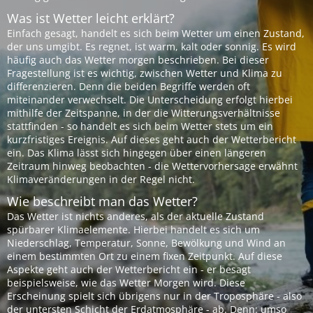
Was ist Wetter leicht erklärt?
Einfach gesagt, handelt es sich beim Wetter um einen Zustand,
der uns umgibt. Es regnet, ist warm, kalt oder sonnig. Es wird
häufig auch das Wetter morgen beschrieben. Bei dieser
Fragestellung ist es wichtig, zwischen Wetter und Klima zu
differenzieren. Denn die beiden Begriffe werden oft
miteinander verwechselt. Die Unterscheidung erfolgt hierbei
mithilfe der Zeitspanne, in der die Witterungsverhältnisse
stattfinden - so handelt es sich beim Wetter stets um ein
kurzfristiges Ereignis. Auf dieses geht auch der Wetterbericht
ein. Das Klima lässt sich hingegen über einen längeren
Zeitraum hinweg beobachten - die Wettervorhersage erwähnt
Klimaveränderungen in der Regel nicht.
Wie beschreibt man das Wetter?
Das Wetter ist nichts anderes, als der aktuelle Zustand
spürbarer Klimaelemente. Hierbei handelt es sich um
Niederschlag, Temperatur, Sonne, Bewölkung und Wind an
einem bestimmten Ort zu einem fixen Zeitpunkt. Auf diese
Aspekte geht auch der Wetterbericht ein - er besagt
beispielsweise, wie das Wetter Morgen wird. Diese
Erscheinung spielt sich übrigens nur in der Troposphäre - also
der untersten Schicht der Erdatmosphäre - ab. Denn: umso