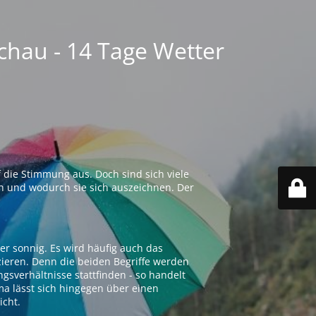
chau - 14 Tage Wetter
 die Stimmung aus. Doch sind sich viele
n und wodurch sie sich auszeichnen. Der
er sonnig. Es wird häufig auch das
zieren. Denn die beiden Begriffe werden
ngsverhältnisse stattfinden - so handelt
ima lässt sich hingegen über einen
icht.