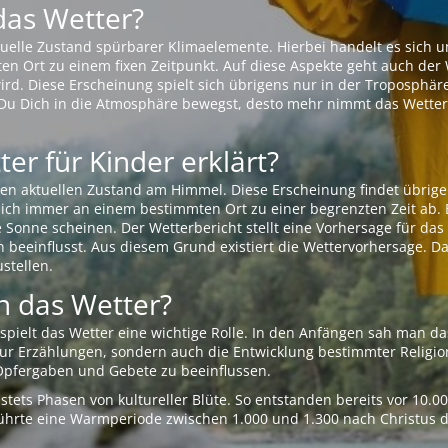
das Wetter?
aktuelle Zustand spürbarer Klimaelemente. Hierbei handelt es sich
Ort zu einem fixen Zeitpunkt. Auf diese Aspekte geht auch der W
rd. Diese Erscheinung spielt sich übrigens nur in der Troposphäre
Du Dich in die Atmosphäre bewegst, desto mehr nimmt das Wetter
er für Kinder erklärt?
en aktuellen Zustand am Himmel. Diese Erscheinung findet übrige
 sich immer an einem bestimmten Ort zu einer begrenzten Zeit ab. 
e Sonne scheinen. Der Wetterbericht stellt eine Vorhersage für d
en beeinflusst. Aus diesem Grund existiert die Wettervorhersage. D
stellen.
 das Wetter?
pielt das Wetter eine wichtige Rolle. In den Anfängen sah man da
 nur Erzählungen, sondern auch die Entwicklung bestimmter Relig
pfergaben und Gebete zu beeinflussen.
tets Phasen von kultureller Blüte. So entstanden bereits vor 10.
r führte eine Warmperiode zwischen 1.000 und 1.300 nach Christus