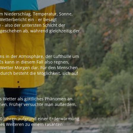
 um Niederschlag, Temperatur, Sonne,
etterbericht ein - er besagt
 - also der untersten Schicht der
geschehen ab, während gleichzeitig der
ns in der Atmosphäre, der Lufthülle um
Es kann in diesem Fall also regnen,
as Wetter Morgen dar. Für den Menschen
adurch besteht die Möglichkeit, sich auf
s Wetter als göttliches Phänomen an.
ionen. Früher versuchte man außerdem,
000 Jahren aufgrund einer Erderwärmung
 des Weiteren zu einem rasanten