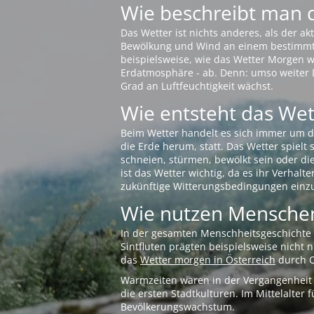
Wie beschreibt man 
Das Wetter ist nichts anderes, als der 
Bewölkung und Wind an einem bestimmten 
beispielsweise, wie das Wetter Morgen wi
Erdatmosphäre - ab. Denn: umso weiter 
Grad an Luftfeuchtigkeit wächst.
Wie entsteht das Wett
Beim Wetter handelt es sich immer um d
die Erde herum, statt. Das Wetter spielt
schneien, stürmen, bewölkt sein oder di
ist das Wetter wichtig, da es ihr Verhalt
zukünftige Witterungsbedingungen einzu
Wie nutzen Menschen
In der gesamten Menschheitsgeschichte s
Sintfluten prägten beispielsweise nicht
das
Wetter morgen in Österreich
durch O
Warmzeiten waren in der Vergangenheit s
die ersten Stadtkulturen. Im Mittelalte
Bevölkerungswachstum.