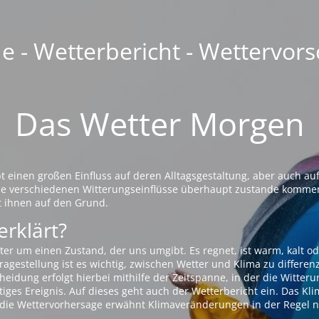
 - Wetterbericht - Wettervors
Das Wetter Morgen
einen großen Einfluss auf deren Alltagsgestaltung, aber auch auf
die verschiedenen Witterungseinflüsse überhaupt zustande komme
t ihnen auf den Grund.
erklärt?
ter um einen Zustand, der uns umgibt. Es regnet, ist warm, kalt od
agestellung ist es wichtig, zwischen Wetter und Klima zu differen
eidung erfolgt hierbei mithilfe der Zeitspanne, in der die Witteru
tiges Ereignis. Auf dieses geht auch der Wetterbericht ein. Das Kl
die Wettervorhersage erwähnt Klimaveränderungen in der Regel n