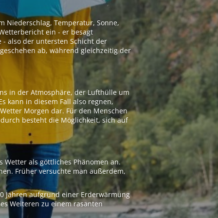
 um Niederschlag, Temperatur, Sonne,
etterbericht ein - er besagt
 - also der untersten Schicht der
geschehen ab, während gleichzeitig der
ns in der Atmosphäre, der Lufthülle um
Es kann in diesem Fall also regnen,
as Wetter Morgen dar. Für den Menschen
adurch besteht die Möglichkeit, sich auf
s Wetter als göttliches Phänomen an.
ionen. Früher versuchte man außerdem,
000 Jahren aufgrund einer Erderwärmung
 des Weiteren zu einem rasanten