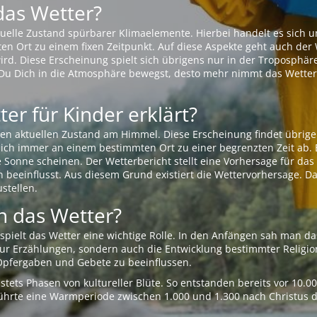
das Wetter?
aktuelle Zustand spürbarer Klimaelemente. Hierbei handelt es sich
Ort zu einem fixen Zeitpunkt. Auf diese Aspekte geht auch der W
rd. Diese Erscheinung spielt sich übrigens nur in der Troposphäre
Du Dich in die Atmosphäre bewegst, desto mehr nimmt das Wetter
er für Kinder erklärt?
en aktuellen Zustand am Himmel. Diese Erscheinung findet übrige
 sich immer an einem bestimmten Ort zu einer begrenzten Zeit ab. 
e Sonne scheinen. Der Wetterbericht stellt eine Vorhersage für d
en beeinflusst. Aus diesem Grund existiert die Wettervorhersage. D
stellen.
 das Wetter?
pielt das Wetter eine wichtige Rolle. In den Anfängen sah man da
 nur Erzählungen, sondern auch die Entwicklung bestimmter Relig
pfergaben und Gebete zu beeinflussen.
tets Phasen von kultureller Blüte. So entstanden bereits vor 10.
r führte eine Warmperiode zwischen 1.000 und 1.300 nach Christus