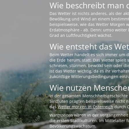
Wie beschreibt man 
Das Wetter ist nichts anderes, als der 
Bewölkung und Wind an einem bestimmten 
beispielsweise, wie das Wetter Morgen wi
Erdatmosphäre - ab. Denn: umso weiter 
Grad an Luftfeuchtigkeit wächst.
Wie entsteht das Wett
Beim Wetter handelt es sich immer um d
die Erde herum, statt. Das Wetter spielt
schneien, stürmen, bewölkt sein oder di
ist das Wetter wichtig, da es ihr Verhalt
zukünftige Witterungsbedingungen einzu
Wie nutzen Menschen
In der gesamten Menschheitsgeschichte s
Sintfluten prägten beispielsweise nicht
das
Wetter morgen in Österreich
durch O
Warmzeiten waren in der Vergangenheit s
die ersten Stadtkulturen. Im Mittelalte
Bevölkerungswachstum.