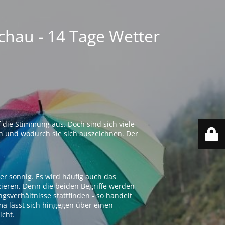
chau - 14 Tage Wetter
 die Stimmung aus. Doch sind sich viele
n und wodurch sie sich auszeichnen. Der
er sonnig. Es wird häufig auch das
zieren. Denn die beiden Begriffe werden
ngsverhältnisse stattfinden - so handelt
ima lässt sich hingegen über einen
icht.