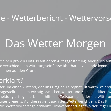
 - Wetterbericht - Wettervors
Das Wetter Morgen
einen großen Einfluss auf deren Alltagsgestaltung, aber auch auf
die verschiedenen Witterungseinflüsse überhaupt zustande komme
t ihnen auf den Grund.
erklärt?
ter um einen Zustand, der uns umgibt. Es regnet, ist warm, kalt od
agestellung ist es wichtig, zwischen Wetter und Klima zu differen
eidung erfolgt hierbei mithilfe der Zeitspanne, in der die Witteru
tiges Ereignis. Auf dieses geht auch der Wetterbericht ein. Das Kl
die Wettervorhersage erwähnt Klimaveränderungen in der Regel n