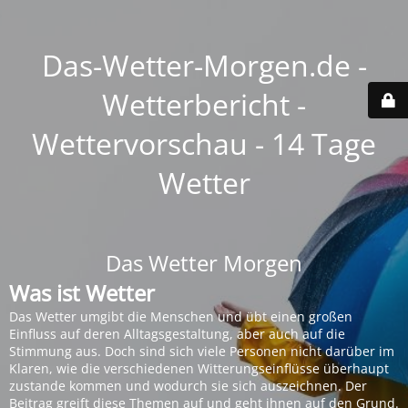
Das-Wetter-Morgen.de -
Wetterbericht -
Wettervorschau - 14 Tage
Wetter
Das Wetter Morgen
Was ist Wetter
Das Wetter umgibt die Menschen und übt einen großen
Einfluss auf deren Alltagsgestaltung, aber auch auf die
Stimmung aus. Doch sind sich viele Personen nicht darüber im
Klaren, wie die verschiedenen Witterungseinflüsse überhaupt
zustande kommen und wodurch sie sich auszeichnen. Der
Beitrag greift diese Themen auf und geht ihnen auf den Grund.