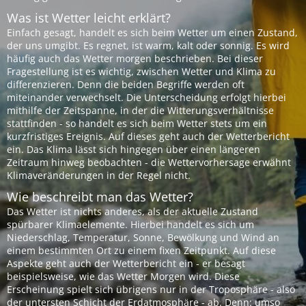
Was ist Wetter leicht erklärt?
Einfach gesagt, handelt es sich beim Wetter um einen Zustand,
der uns umgibt. Es regnet, ist warm, kalt oder sonnig. Es wird
häufig auch das Wetter morgen beschrieben. Bei dieser
Fragestellung ist es wichtig, zwischen Wetter und Klima zu
differenzieren. Denn die beiden Begriffe werden oft
miteinander verwechselt. Die Unterscheidung erfolgt hierbei
mithilfe der Zeitspanne, in der die Witterungsverhältnisse
stattfinden - so handelt es sich beim Wetter stets um ein
kurzfristiges Ereignis. Auf dieses geht auch der Wetterbericht
ein. Das Klima lässt sich hingegen über einen längeren
Zeitraum hinweg beobachten - die Wettervorhersage erwähnt
Klimaveränderungen in der Regel nicht.
Wie beschreibt man das Wetter?
Das Wetter ist nichts anderes, als der aktuelle Zustand
spürbarer Klimaelemente. Hierbei handelt es sich um
Niederschlag, Temperatur, Sonne, Bewölkung und Wind an
einem bestimmten Ort zu einem fixen Zeitpunkt. Auf diese
Aspekte geht auch der Wetterbericht ein - er besagt
beispielsweise, wie das Wetter Morgen wird. Diese
Erscheinung spielt sich übrigens nur in der Troposphäre - also
der untersten Schicht der Erdatmosphäre - ab. Denn: umso