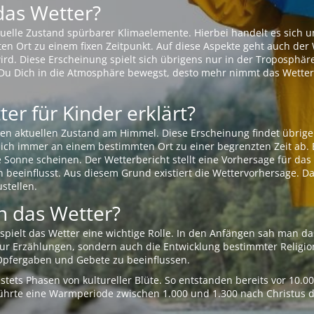
das Wetter?
aktuelle Zustand spürbarer Klimaelemente. Hierbei handelt es sich
Ort zu einem fixen Zeitpunkt. Auf diese Aspekte geht auch der W
rd. Diese Erscheinung spielt sich übrigens nur in der Troposphäre
Du Dich in die Atmosphäre bewegst, desto mehr nimmt das Wetter
er für Kinder erklärt?
en aktuellen Zustand am Himmel. Diese Erscheinung findet übrige
 sich immer an einem bestimmten Ort zu einer begrenzten Zeit ab. 
e Sonne scheinen. Der Wetterbericht stellt eine Vorhersage für d
en beeinflusst. Aus diesem Grund existiert die Wettervorhersage. D
stellen.
 das Wetter?
pielt das Wetter eine wichtige Rolle. In den Anfängen sah man da
 nur Erzählungen, sondern auch die Entwicklung bestimmter Relig
pfergaben und Gebete zu beeinflussen.
tets Phasen von kultureller Blüte. So entstanden bereits vor 10.
r führte eine Warmperiode zwischen 1.000 und 1.300 nach Christus