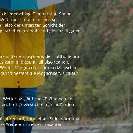
 um Niederschlag, Temperatur, Sonne,
etterbericht ein - er besagt
 - also der untersten Schicht der
geschehen ab, während gleichzeitig der
ns in der Atmosphäre, der Lufthülle um
Es kann in diesem Fall also regnen,
as Wetter Morgen dar. Für den Menschen
adurch besteht die Möglichkeit, sich auf
s Wetter als göttliches Phänomen an.
ionen. Früher versuchte man außerdem,
000 Jahren aufgrund einer Erderwärmung
 des Weiteren zu einem rasanten