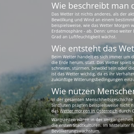
Wie beschreibt man 
Das Wetter ist nichts anderes, als der 
Bewölkung und Wind an einem bestimmten 
beispielsweise, wie das Wetter Morgen wi
Erdatmosphäre - ab. Denn: umso weiter 
Grad an Luftfeuchtigkeit wächst.
Wie entsteht das Wett
Beim Wetter handelt es sich immer um d
die Erde herum, statt. Das Wetter spielt
schneien, stürmen, bewölkt sein oder di
ist das Wetter wichtig, da es ihr Verhalt
zukünftige Witterungsbedingungen einzu
Wie nutzen Menschen
In der gesamten Menschheitsgeschichte s
Sintfluten prägten beispielsweise nicht
das
Wetter morgen in Österreich
durch O
Warmzeiten waren in der Vergangenheit s
die ersten Stadtkulturen. Im Mittelalte
Bevölkerungswachstum.