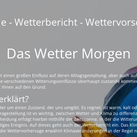
 - Wetterbericht - Wettervors
Das Wetter Morgen
einen großen Einfluss auf deren Alltagsgestaltung, aber auch auf
die verschiedenen Witterungseinflüsse überhaupt zustande komme
t ihnen auf den Grund.
erklärt?
ter um einen Zustand, der uns umgibt. Es regnet, ist warm, kalt od
agestellung ist es wichtig, zwischen Wetter und Klima zu differen
eidung erfolgt hierbei mithilfe der Zeitspanne, in der die Witteru
tiges Ereignis. Auf dieses geht auch der Wetterbericht ein. Das Kl
die Wettervorhersage erwähnt Klimaveränderungen in der Regel n