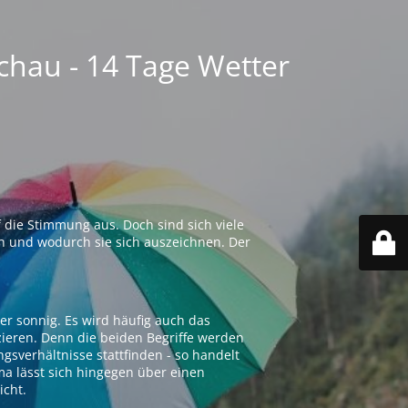
chau - 14 Tage Wetter
 die Stimmung aus. Doch sind sich viele
n und wodurch sie sich auszeichnen. Der
er sonnig. Es wird häufig auch das
zieren. Denn die beiden Begriffe werden
ngsverhältnisse stattfinden - so handelt
ima lässt sich hingegen über einen
icht.