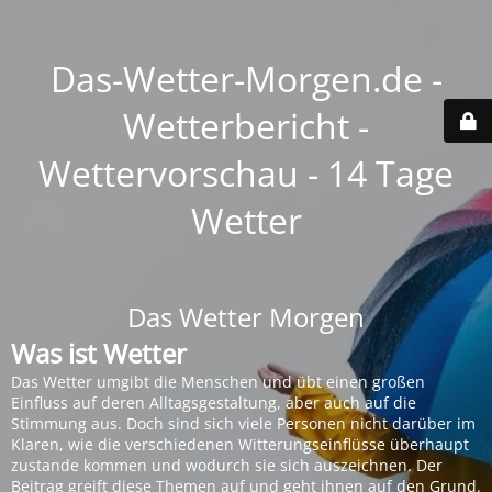
Das-Wetter-Morgen.de -
Wetterbericht -
Wettervorschau - 14 Tage
Wetter
Das Wetter Morgen
Was ist Wetter
Das Wetter umgibt die Menschen und übt einen großen
Einfluss auf deren Alltagsgestaltung, aber auch auf die
Stimmung aus. Doch sind sich viele Personen nicht darüber im
Klaren, wie die verschiedenen Witterungseinflüsse überhaupt
zustande kommen und wodurch sie sich auszeichnen. Der
Beitrag greift diese Themen auf und geht ihnen auf den Grund.