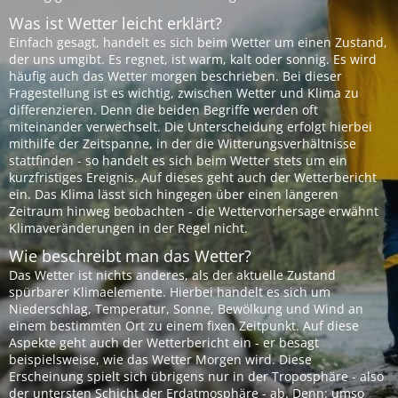
Was ist Wetter leicht erklärt?
Einfach gesagt, handelt es sich beim Wetter um einen Zustand,
der uns umgibt. Es regnet, ist warm, kalt oder sonnig. Es wird
häufig auch das Wetter morgen beschrieben. Bei dieser
Fragestellung ist es wichtig, zwischen Wetter und Klima zu
differenzieren. Denn die beiden Begriffe werden oft
miteinander verwechselt. Die Unterscheidung erfolgt hierbei
mithilfe der Zeitspanne, in der die Witterungsverhältnisse
stattfinden - so handelt es sich beim Wetter stets um ein
kurzfristiges Ereignis. Auf dieses geht auch der Wetterbericht
ein. Das Klima lässt sich hingegen über einen längeren
Zeitraum hinweg beobachten - die Wettervorhersage erwähnt
Klimaveränderungen in der Regel nicht.
Wie beschreibt man das Wetter?
Das Wetter ist nichts anderes, als der aktuelle Zustand
spürbarer Klimaelemente. Hierbei handelt es sich um
Niederschlag, Temperatur, Sonne, Bewölkung und Wind an
einem bestimmten Ort zu einem fixen Zeitpunkt. Auf diese
Aspekte geht auch der Wetterbericht ein - er besagt
beispielsweise, wie das Wetter Morgen wird. Diese
Erscheinung spielt sich übrigens nur in der Troposphäre - also
der untersten Schicht der Erdatmosphäre - ab. Denn: umso